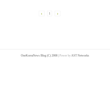
1
OneKoreaNews Blog (C) 2008 |
Power by
AST Networks