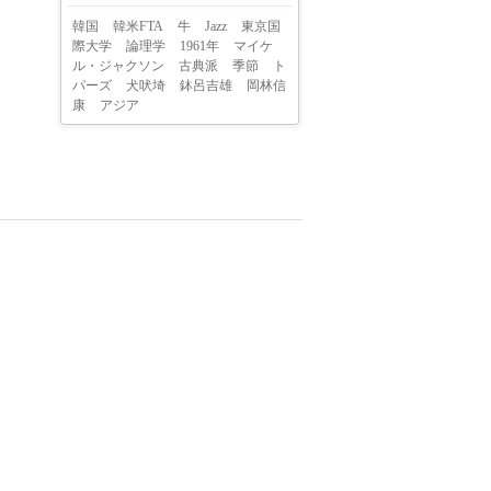
韓国
韓米FTA
牛
Jazz
東京国
際大学
論理学
1961年
マイケ
ル・ジャクソン
古典派
季節
ト
パーズ
犬吠埼
鉢呂吉雄
岡林信
康
アジア