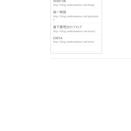
自由の波
http://blog.onekoreanews.net/hong/
統一韓国
http://blog.onekoreanews.net/gunjinka
i/
森下愛理沙のブログ
http://blog.onekoreanews.net/moris/
ERISA
http://blog.onekoreanews.net/erisa/