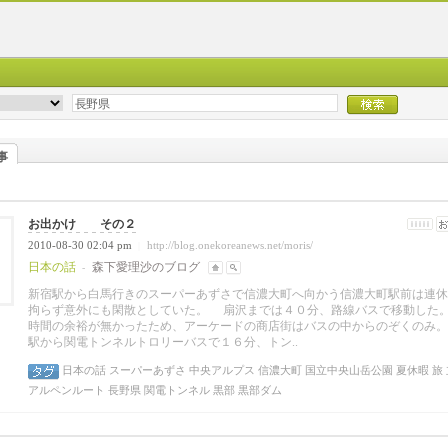
事
お出かけ その２
2010-08-30 02:04 pm
http://blog.onekoreanews.net/moris/
|
日本の話
森下愛理沙のブログ
-
新宿駅から白馬行きのスーパーあずさで信濃大町へ向かう信濃大町駅前は連休
拘らず意外にも閑散としていた。 扇沢までは４０分、路線バスで移動し
時間の余裕が無かったため、アーケードの商店街はバスの中からのぞくのみ。
駅から関電トンネルトロリーバスで１６分、トン..
日本の話
スーパーあずさ
中央アルプス
信濃大町
国立中央山岳公園
夏休暇
旅
アルペンルート
長野県
関電トンネル
黒部
黒部ダム