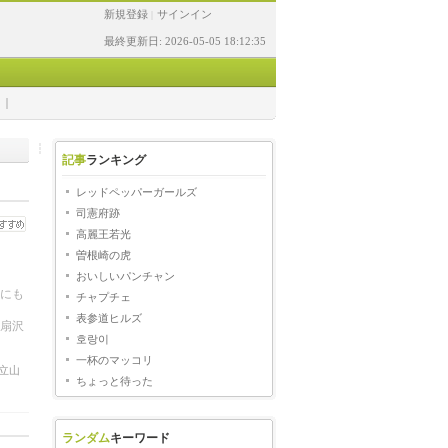
新規登録
サインイン
|
最終更新日: 2026-05-05 18:12:35
記事
ランキング
レッドペッパーガールズ
司憲府跡
高麗王若光
曽根崎の虎
おいしいパンチャン
にも
チャプチェ
た。
表参道ヒルズ
扇沢
호랑이
一杯のマッコリ
立山
ちょっと待った
ランダム
キーワード