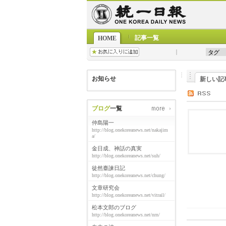
記事一覧
HOME
お知らせ
新しい記
ブログ
一覧
仲島陽一
http://blog.onekoreanews.net/nakajim
a/
金日成、神話の真実
http://blog.onekoreanews.net/suh/
徒然臺諫日記
http://blog.onekoreanews.net/chung/
文章研究会
http://blog.onekoreanews.net/vitrail/
松本文郎のブログ
http://blog.onekoreanews.net/nrn/