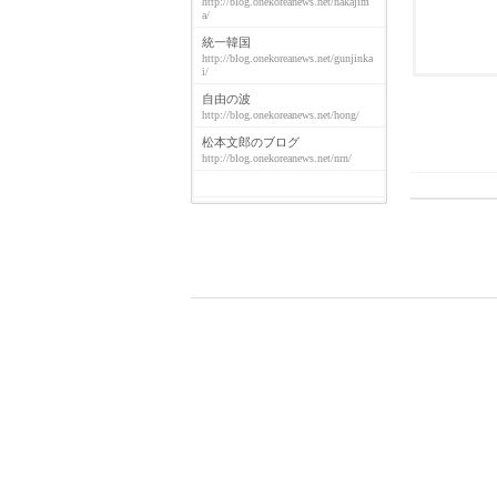
http://blog.onekoreanews.net/nakajim
a/
統一韓国
http://blog.onekoreanews.net/gunjinka
i/
自由の波
http://blog.onekoreanews.net/hong/
松本文郎のブログ
http://blog.onekoreanews.net/nrn/