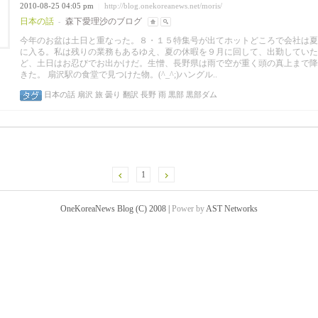
2010-08-25 04:05 pm
http://blog.onekoreanews.net/moris/
|
日本の話
森下愛理沙のブログ
-
今年のお盆は土日と重なった。８・１５特集号が出てホットどころで会社は夏
に入る。私は残りの業務もあるゆえ、夏の休暇を９月に回して、出勤していた
ど、土日はお忍びでお出かけだ。生憎、長野県は雨で空が重く頭の真上まで降
きた。 扇沢駅の食堂で見つけた物。(^_^;)ハングル..
日本の話
扇沢
旅
曇り
翻訳
長野
雨
黒部
黒部ダム
1
OneKoreaNews Blog (C) 2008 |
Power by
AST Networks