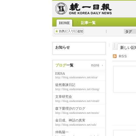
記事一覧
HOME
お知らせ
新しい記
ブログ
一覧
ERISA
http://blog.onekoreanews.net/erisa/
徒然臺諫日記
http://blog.onekoreanews.net/chung/
文章研究会
http://blog.onekoreanews.net/vitrail/
森下愛理沙のブログ
http://blog.onekoreanews.net/moris/
金日成、神話の真実
http://blog.onekoreanews.net/suh/
仲島陽一