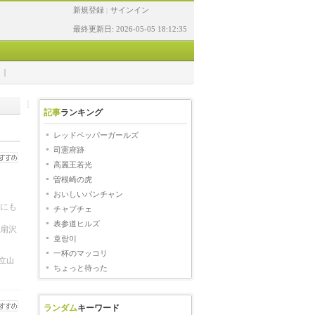
新規登録
サインイン
|
最終更新日: 2026-05-05 18:12:35
記事
ランキング
レッドペッパーガールズ
司憲府跡
高麗王若光
曽根崎の虎
おいしいパンチャン
にも
チャプチェ
た。
表参道ヒルズ
扇沢
호랑이
一杯のマッコリ
立山
ちょっと待った
ランダム
キーワード