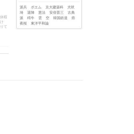
派兵
ポエム
京大建築科
犬吠
埼
退陣
憲法
安倍晋三
古典
休暇
派
樗牛
雲
空
韓国鉄道
癌
け
夜桜
東洋平和論
りて