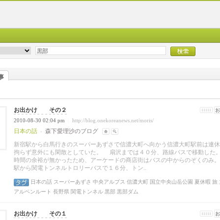
事
お出かけ その２
2010-08-30 02:04 pm
http://blog.onekoreanews.net/moris/
|
日本の話
森下愛理沙のブログ
-
新宿駅から白馬行きのスーパーあずさで信濃大町へ向かう信濃大町駅前は連休
拘らず意外にも閑散としていた。 扇沢までは４０分、路線バスで移動し
時間の余裕が無かったため、アーケードの商店街はバスの中からのぞくのみ。
駅から関電トンネルトロリーバスで１６分、トン..
日本の話
スーパーあずさ
中央アルプス
信濃大町
国立中央山岳公園
夏休暇
旅
アルペンルート
長野県
関電トンネル
黒部
黒部ダム
お出かけ その１