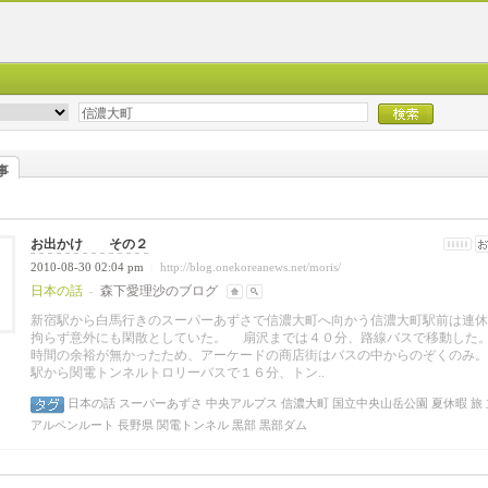
事
お出かけ その２
2010-08-30 02:04 pm
http://blog.onekoreanews.net/moris/
|
日本の話
森下愛理沙のブログ
-
新宿駅から白馬行きのスーパーあずさで信濃大町へ向かう信濃大町駅前は連休
拘らず意外にも閑散としていた。 扇沢までは４０分、路線バスで移動し
時間の余裕が無かったため、アーケードの商店街はバスの中からのぞくのみ。
駅から関電トンネルトロリーバスで１６分、トン..
日本の話
スーパーあずさ
中央アルプス
信濃大町
国立中央山岳公園
夏休暇
旅
アルペンルート
長野県
関電トンネル
黒部
黒部ダム