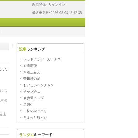
新規登録
サインイン
|
最終更新日: 2026-05-05 18:12:35
記事
ランキング
レッドペッパーガールズ
司憲府跡
高麗王若光
曽根崎の虎
おいしいパンチャン
にも
チャプチェ
た。
表参道ヒルズ
扇沢
호랑이
一杯のマッコリ
立山
ちょっと待った
ランダム
キーワード