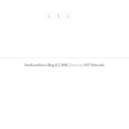
1
OneKoreaNews Blog (C) 2008 |
Power by
AST Networks