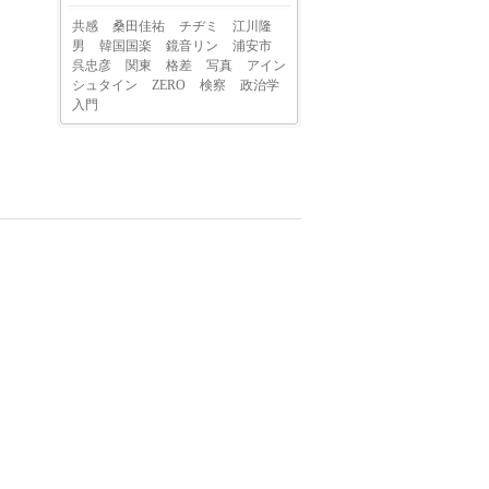
共感
桑田佳祐
チヂミ
江川隆
男
韓国国楽
鏡音リン
浦安市
呉忠彦
関東
格差
写真
アイン
シュタイン
ZERO
検察
政治学
入門