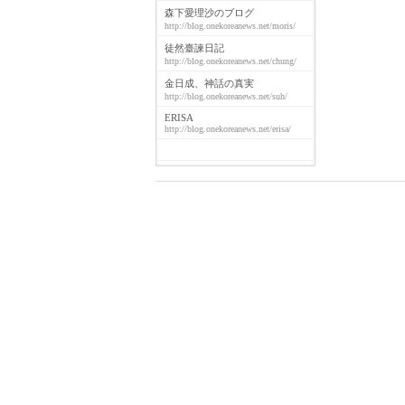
森下愛理沙のブログ
http://blog.onekoreanews.net/moris/
徒然臺諫日記
http://blog.onekoreanews.net/chung/
金日成、神話の真実
http://blog.onekoreanews.net/suh/
ERISA
http://blog.onekoreanews.net/erisa/