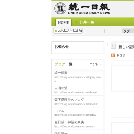
記事一覧
HOME
お知らせ
新しい記
ブログ
一覧
統一韓国
http://blog.onekoreanews.net/gunjinka
i/
自由の波
http://blog.onekoreanews.net/hong/
森下愛理沙のブログ
http://blog.onekoreanews.net/moris/
ERISA
http://blog.onekoreanews.net/erisa/
金日成、神話の真実
http://blog.onekoreanews.net/suh/
仲島陽一