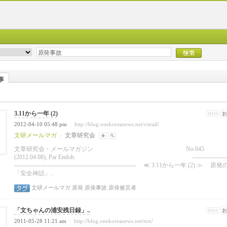
事
3.11から一年 (2)
2012-04-10 05:48 pm
http://blog.onekoreanews.net/vitrail/
|
文研メールマガ
文章研究会
-
文章研究会・メールマガジン
No.045
(2012.04.08), Par Endoh. --------------------
------------------------------------------------------------ ≪ 3.11から一年 (2) ≫ 原発
「安全神話」..
文研メールマガ
原発
原発事故
原発被災者
「文ちゃんの浦安残日録」..
2011-05-28 11:21 am
http://blog.onekoreanews.net/nrn/
|