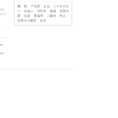
鯛
恨
ア太郎
まる
イデオロギ
011
ー
出会い
1961年
親戚
忠寧大
載され
君
文楽
香遠亭
ご案内
狩人
災害ゼロ都市
五月
 pm
 pm