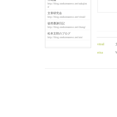
http://blog.onekoreanews.net/nakajim
a/
文章研究会
http://blog.onekoreanews.net/vitrail/
徒然臺諫日記
http://blog.onekoreanews.net/chung/
松本文郎のブログ
http://blog.onekoreanews.net/nrn/
vitrail
erisa