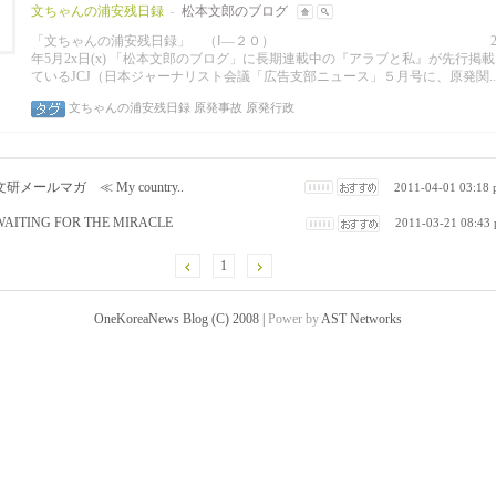
文ちゃんの浦安残日録
松本文郎のブログ
-
「文ちゃんの浦安残日録」 （Ⅰ―２０）
2
年5月2x日(x) 「松本文郎のブログ」に長期連載中の『アラブと私』が先行掲
ているJCJ（日本ジャーナリスト会議「広告支部ニュース」５月号に、原発関..
文ちゃんの浦安残日録
原発事故
原発行政
文研メールマガ ≪ My country..
2011-04-01 03:18
WAITING FOR THE MIRACLE
2011-03-21 08:43
1
OneKoreaNews Blog (C) 2008 |
Power by
AST Networks