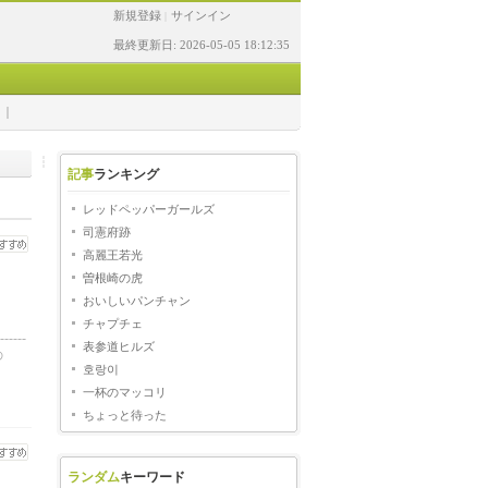
新規登録
サインイン
|
最終更新日: 2026-05-05 18:12:35
記事
ランキング
レッドペッパーガールズ
司憲府跡
高麗王若光
曽根崎の虎
おいしいパンチャン
チャプチェ
---
表参道ヒルズ
の
호랑이
一杯のマッコリ
ちょっと待った
ランダム
キーワード