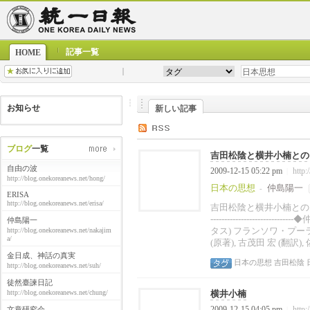
記事一覧
HOME
お知らせ
新しい記事
ブログ
一覧
吉田松陰と横井小楠との
自由の波
2009-12-15 05:22 pm
http:
|
http://blog.onekoreanews.net/hong/
日本の思想
仲島陽一
-
ERISA
http://blog.onekoreanews.net/erisa/
吉田松陰と横井小楠との比較-------------
------------------
仲島陽一
タス) フランソワ・プーラン ド・ラ
http://blog.onekoreanews.net/nakajim
a/
(原著), 古茂田 宏 (翻訳), 
金日成、神話の真実
日本の思想
吉田松陰
http://blog.onekoreanews.net/suh/
徒然臺諫日記
http://blog.onekoreanews.net/chung/
横井小楠
2009-12-15 04:05 pm
http:
文章研究会
|