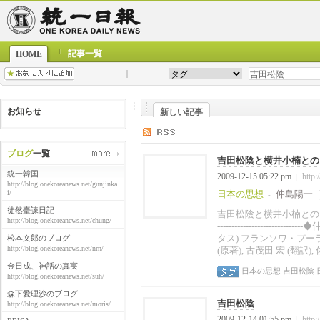
記事一覧
HOME
お知らせ
新しい記事
ブログ
一覧
吉田松陰と横井小楠との
統一韓国
2009-12-15 05:22 pm
http:
|
http://blog.onekoreanews.net/gunjinka
i/
日本の思想
仲島陽一
-
徒然臺諫日記
吉田松陰と横井小楠との比較-------------
http://blog.onekoreanews.net/chung/
------------------
タス) フランソワ・プーラン ド・ラ
松本文郎のブログ
http://blog.onekoreanews.net/nrn/
(原著), 古茂田 宏 (翻訳), 
金日成、神話の真実
日本の思想
吉田松陰
http://blog.onekoreanews.net/suh/
森下愛理沙のブログ
吉田松陰
http://blog.onekoreanews.net/moris/
2009-12-14 01:55 pm
http:
|