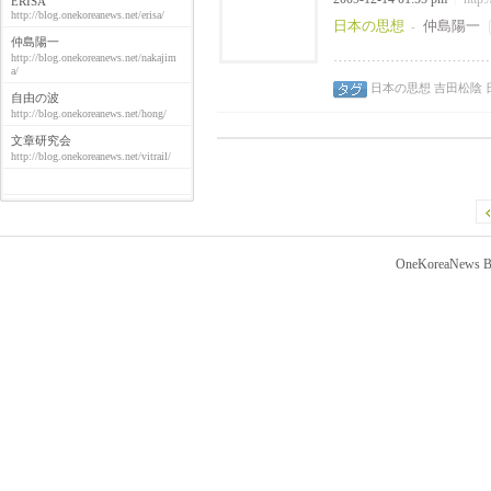
ERISA
http://blog.onekoreanews.net/erisa/
日本の思想
仲島陽一
-
仲島陽一
……………………………
http://blog.onekoreanews.net/nakajim
a/
日本の思想
吉田松陰
自由の波
http://blog.onekoreanews.net/hong/
文章研究会
http://blog.onekoreanews.net/vitrail/
OneKoreaNews Bl