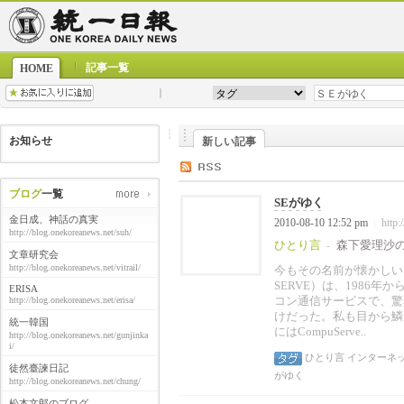
記事一覧
HOME
お知らせ
新しい記事
ブログ
一覧
SEがゆく
金日成、神話の真実
2010-08-10 12:52 pm
http:
|
http://blog.onekoreanews.net/suh/
ひとり言
森下愛理沙
-
文章研究会
http://blog.onekoreanews.net/vitrail/
今もその名前が懐かしいニフ
SERVE）は、1986
ERISA
コン通信サービスで、驚
http://blog.onekoreanews.net/erisa/
けだった。私も目から
統一韓国
にはCompuServe..
http://blog.onekoreanews.net/gunjinka
i/
ひとり言
インターネ
徒然臺諫日記
がゆく
http://blog.onekoreanews.net/chung/
松本文郎のブログ