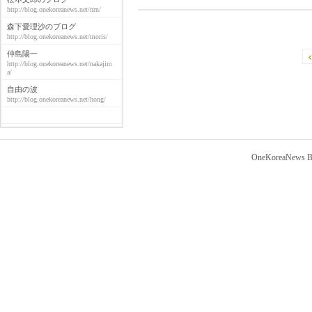
http://blog.onekoreanews.net/nrn/
森下愛理沙のブログ
http://blog.onekoreanews.net/moris/
仲島陽一
http://blog.onekoreanews.net/nakajim
a/
自由の波
http://blog.onekoreanews.net/hong/
OneKoreaNews Bl