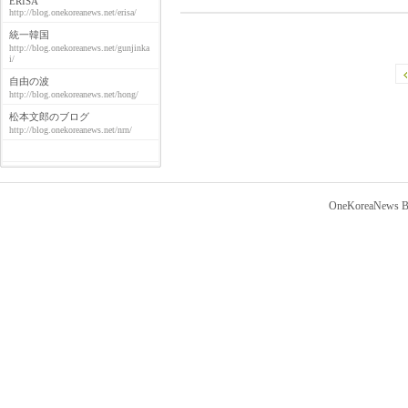
ERISA
http://blog.onekoreanews.net/erisa/
統一韓国
http://blog.onekoreanews.net/gunjinka
i/
自由の波
http://blog.onekoreanews.net/hong/
松本文郎のブログ
http://blog.onekoreanews.net/nrn/
OneKoreaNews Bl