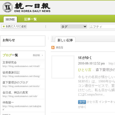
記事一覧
HOME
お知らせ
新しい記事
ブログ
一覧
SEがゆく
文章研究会
2010-08-10 12:52 pm
http:
|
http://blog.onekoreanews.net/vitrail/
ひとり言
森下愛理沙
-
徒然臺諫日記
http://blog.onekoreanews.net/chung/
今もその名前が懐かしいニフ
SERVE）は、1986
森下愛理沙のブログ
コン通信サービスで、驚
http://blog.onekoreanews.net/moris/
けだった。私も目から
金日成、神話の真実
にはCompuServe..
http://blog.onekoreanews.net/suh/
ひとり言
インターネ
仲島陽一
http://blog.onekoreanews.net/nakajim
がゆく
a/