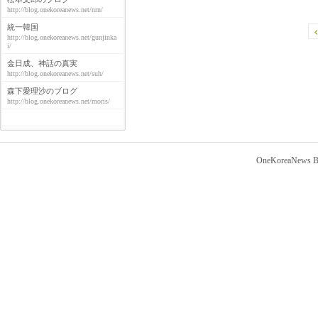
http://blog.onekoreanews.net/nrn/
統一韓国
http://blog.onekoreanews.net/gunjinka
i/
金日成、神話の真実
http://blog.onekoreanews.net/suh/
森下愛理沙のブログ
http://blog.onekoreanews.net/moris/
OneKoreaNews Bl