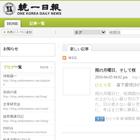
記事一覧
HOME
お知らせ
新しい記事
ブログ
一覧
雨の月曜日、そして桜
仲島陽一
2010-04-05 04:02 pm
http:
|
http://blog.onekoreanews.net/nakajim
a/
ひとり言
森下愛理沙
-
自由の波
雨の月曜日だ。桜満開の
http://blog.onekoreanews.net/hong/
が上がらない曇り空の下
た。日が差さない曇り空
文章研究会
http://blog.onekoreanews.net/vitrail/
に、冬はまだ春に嫉妬し
徒然臺諫日記
ひとり言
桜
桜開花
満
http://blog.onekoreanews.net/chung/
ERISA
http://blog.onekoreanews.net/erisa/
松本文郎のブログ