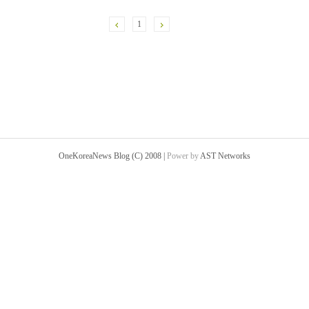
1
OneKoreaNews Blog (C) 2008 |
Power by
AST Networks