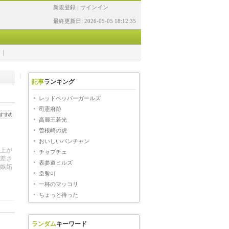
新規登録
サインイン
|
最終更新日: 2026-05-05 18:12:35
記事
ランキング
レッドペッパーガールズ
司憲府跡
高麗王若光
曽根崎の虎
おいしいパンチャン
上が
チャプチェ
差さ
表参道ヒルズ
嫉妬
호랑이
一杯のマッコリ
ちょっと待った
ランダム
キーワード