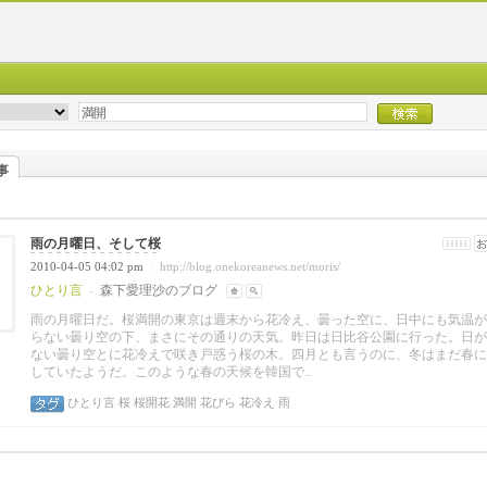
事
雨の月曜日、そして桜
2010-04-05 04:02 pm
http://blog.onekoreanews.net/moris/
|
ひとり言
森下愛理沙のブログ
-
雨の月曜日だ。桜満開の東京は週末から花冷え、曇った空に、日中にも気温が
らない曇り空の下、まさにその通りの天気。昨日は日比谷公園に行った。日が
ない曇り空とに花冷えで咲き戸惑う桜の木。四月とも言うのに、冬はまだ春に
していたようだ。このような春の天候を韓国で..
ひとり言
桜
桜開花
満開
花びら
花冷え
雨