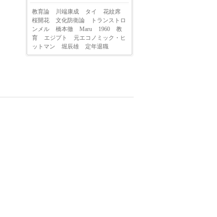
教育論
川端康成
タイ
花紋席
桜開花
文化防衛論
トランストロ
ンメル
橋本徹
Maru
1960
教
育
エジプト
元エコノミック・ヒ
ットマン
堀辰雄
定年退職