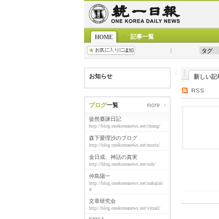
記事一覧
HOME
お知らせ
新しい記
ブログ
一覧
徒然臺諫日記
http://blog.onekoreanews.net/chung/
森下愛理沙のブログ
http://blog.onekoreanews.net/moris/
金日成、神話の真実
http://blog.onekoreanews.net/suh/
仲島陽一
http://blog.onekoreanews.net/nakajim
a/
文章研究会
http://blog.onekoreanews.net/vitrail/