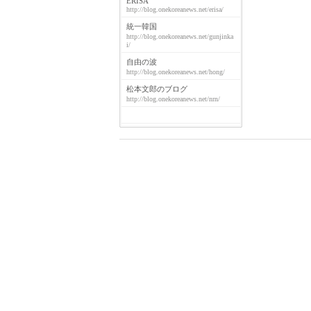
ERISA
http://blog.onekoreanews.net/erisa/
統一韓国
http://blog.onekoreanews.net/gunjinka
i/
自由の波
http://blog.onekoreanews.net/hong/
松本文郎のブログ
http://blog.onekoreanews.net/nrn/