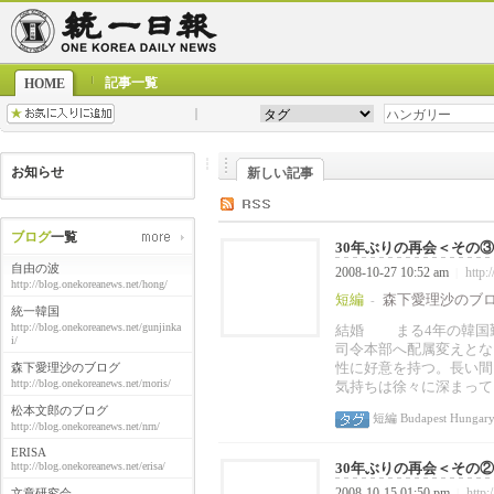
記事一覧
HOME
お知らせ
新しい記事
ブログ
一覧
30年ぶりの再会＜その
自由の波
2008-10-27 10:52 am
http:
|
http://blog.onekoreanews.net/hong/
短編
森下愛理沙のブ
-
統一韓国
http://blog.onekoreanews.net/gunjinka
結婚 まる4年の韓国
i/
司令本部へ配属変えとな
性に好意を持つ。長い間
森下愛理沙のブログ
http://blog.onekoreanews.net/moris/
気持ちは徐々に深まって
松本文郎のブログ
短編
Budapest
Hungar
http://blog.onekoreanews.net/nrn/
ERISA
http://blog.onekoreanews.net/erisa/
30年ぶりの再会＜その
2008-10-15 01:50 pm
http:
文章研究会
|