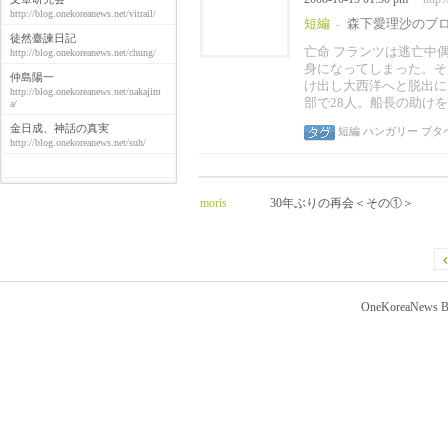
http://blog.onekoreanews.net/vitrail/
短編
森下愛理沙のブ
-
徒然臺諫日記
亡命 フランツは逃亡中
http://blog.onekoreanews.net/chung/
身になってしまった。そ
仲島陽一
け出し大西洋へと脱出に
http://blog.onekoreanews.net/nakajim
部で28人。船長の助け
a/
金日成、神話の真実
短編
ハンガリー
ブタ
http://blog.onekoreanews.net/suh/
moris
30年ぶりの再会＜その①＞
OneKoreaNews Bl