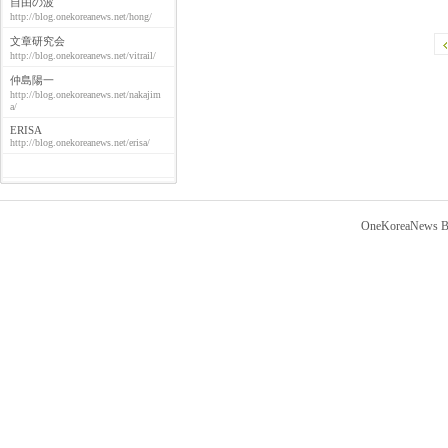
自由の波
http://blog.onekoreanews.net/hong/
文章研究会
http://blog.onekoreanews.net/vitrail/
仲島陽一
http://blog.onekoreanews.net/nakajim
a/
ERISA
http://blog.onekoreanews.net/erisa/
OneKoreaNews Bl