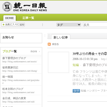
記事一覧
HOME
お知らせ
新しい記事
ブログ
一覧
30年ぶりの再会＜その
森下愛理沙のブログ
2008-10-15 01:50 pm
http:
|
http://blog.onekoreanews.net/moris/
短編
森下愛理沙のブ
-
徒然臺諫日記
http://blog.onekoreanews.net/chung/
亡命 フランツは逃亡中
身になってしまった。そ
統一韓国
け出し大西洋へと脱出に
http://blog.onekoreanews.net/gunjinka
i/
部で28人。船長の助け
松本文郎のブログ
短編
ハンガリー
ブタ
http://blog.onekoreanews.net/nrn/
金日成、神話の真実
http://blog.onekoreanews.net/suh/