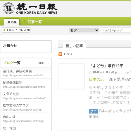
記事一覧
HOME
お知らせ
新しい記事
ブログ
一覧
「よど号」事件40年
金日成、神話の真実
2010-05-06 03:28 pm
http:
|
http://blog.onekoreanews.net/suh/
日本の話
森下愛理沙
-
徒然臺諫日記
http://blog.onekoreanews.net/chung/
※今年は２０１０年、こ
０年前、この事件を韓国
文章研究会
港」が「平壌国際空港」
http://blog.onekoreanews.net/vitrail/
して北朝鮮への旅立ちを
松本文郎のブログ
http://blog.onekoreanews.net/nrn/
日本の話
よど号
よど
自由の波
軍
革命
http://blog.onekoreanews.net/hong/
統一韓国