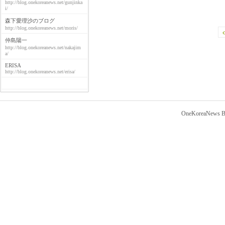
http://blog.onekoreanews.net/gunjinka
i/
森下愛理沙のブログ
http://blog.onekoreanews.net/moris/
仲島陽一
http://blog.onekoreanews.net/nakajim
a/
ERISA
http://blog.onekoreanews.net/erisa/
OneKoreaNews Bl