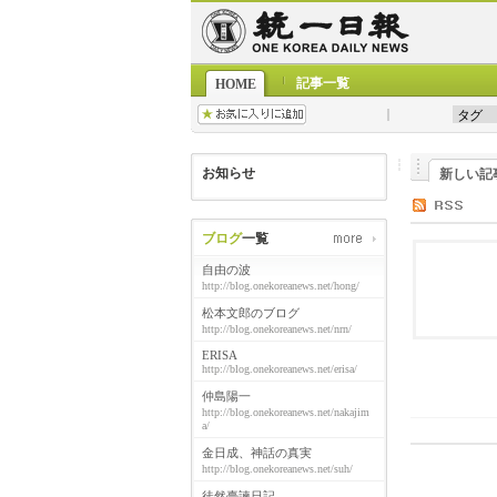
記事一覧
HOME
お知らせ
新しい記
ブログ
一覧
自由の波
http://blog.onekoreanews.net/hong/
松本文郎のブログ
http://blog.onekoreanews.net/nrn/
ERISA
http://blog.onekoreanews.net/erisa/
仲島陽一
http://blog.onekoreanews.net/nakajim
a/
金日成、神話の真実
http://blog.onekoreanews.net/suh/
徒然臺諫日記