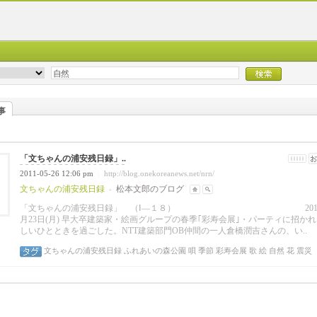
事
「文ちゃんの浦安残日録」..
2011-05-26 12:06 pm
http://blog.onekoreanews.net/nrn/
|
文ちゃんの浦安残日録
松本文郎のブログ
-
「文ちゃんの浦安残日録」 （Ⅰ―１８） 2011
月23日(月)
早大卒建築家・絵画グループの春季｢彩寿会展｣・パーティに招かれ
しいひとときを過ごした。NTT建築部門OB仲間の一人倉橋潤吉さんの、い..
文ちゃんの浦安残日録
ふれあいの森公園
唄
季節
彩寿会展
歌
絵
自然
花
震災