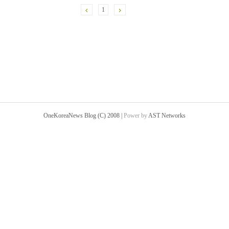
1
OneKoreaNews Blog (C) 2008 |
Power by
AST Networks