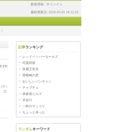
新規登録
サインイン
|
最終更新日: 2026-05-05 18:12:35
記事
ランキング
レッドペッパーガールズ
司憲府跡
高麗王若光
曽根崎の虎
おいしいパンチャン
年5
チャプチェ
、楽
表参道ヒルズ
호랑이
一杯のマッコリ
ちょっと待った
ランダム
キーワード