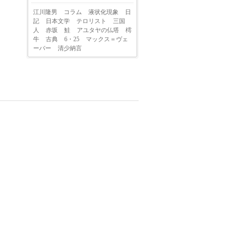
江川隆男
コラム
液状化現象
日
記
日本文学
テロリスト
三国
人
赤坂
鮭
アユタヤの仏塔
樗
牛
古典
6・25
マックス＝ヴェ
ーバー
清少納言