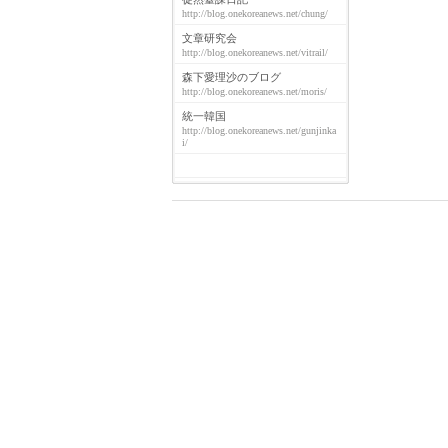
http://blog.onekoreanews.net/chung/
文章研究会
http://blog.onekoreanews.net/vitrail/
森下愛理沙のブログ
http://blog.onekoreanews.net/moris/
統一韓国
http://blog.onekoreanews.net/gunjinka
i/