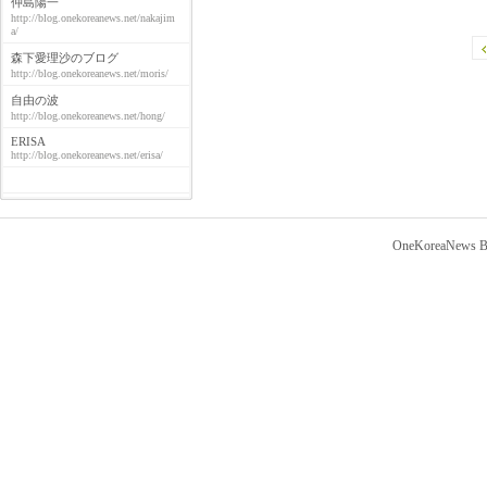
仲島陽一
http://blog.onekoreanews.net/nakajim
a/
森下愛理沙のブログ
http://blog.onekoreanews.net/moris/
自由の波
http://blog.onekoreanews.net/hong/
ERISA
http://blog.onekoreanews.net/erisa/
OneKoreaNews Bl