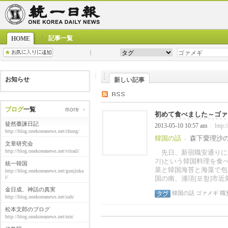
記事一覧
HOME
お知らせ
新しい記事
ブログ
一覧
初めて食べました～ゴァメ
徒然臺諫日記
2013-05-10 10:57 am
http:
|
http://blog.onekoreanews.net/chung/
韓国の話
森下愛理沙
-
文章研究会
http://blog.onekoreanews.net/vitrail/
先日、新宿職安通りに
기)という韓国料理を食
統一韓国
菜と韓国海苔と海藻で包
http://blog.onekoreanews.net/gunjinka
i/
国の南、浦項[포항]市近
金日成、神話の真実
韓国の話
ゴァメギ
職
http://blog.onekoreanews.net/suh/
松本文郎のブログ
http://blog.onekoreanews.net/nrn/