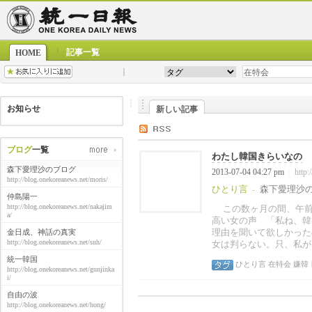
記事一覧
HOME
お知らせ
新しい記事
ブログ
一覧
わたし韓国きらいなの
森下愛理沙のブログ
2013-07-04 04:27 pm
http:
|
http://blog.onekoreanews.net/moris/
ひとり言
森下愛理沙
-
仲島陽一
http://blog.onekoreanews.net/nakajim
この数ヶ月の間、午前
a/
高い女の声 「私ね、韓
理由を聞いて欲しかった
金日成、神話の真実
http://blog.onekoreanews.net/suh/
女は判らない。只、私が
統一韓国
ひとり言
在特会
嫌韓
http://blog.onekoreanews.net/gunjinka
i/
自由の波
http://blog.onekoreanews.net/hong/