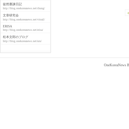
徒然臺諫日記
http://blog.onekoreanews.net/chung/
文章研究会
http://blog.onekoreanews.net/vitrail/
ERISA
http://blog.onekoreanews.net/erisa/
松本文郎のブログ
http://blog.onekoreanews.net/nrn/
OneKoreaNews Bl