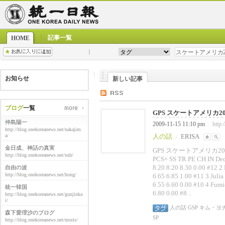
記事一覧
HOME
お知らせ
新しい記事
ブログ
一覧
GPS スケートアメリカ200
仲島陽一
2009-11-15 11:10 pm
http:
|
http://blog.onekoreanews.net/nakajim
a/
人の話
ERISA
-
金日成、神話の真実
GPS スケートアメリカ2009 女子S
http://blog.onekoreanews.net/suh/
PCS+ SS TR PE CH IN Ded.
8.20 8.20 8.30 0.00 #12 
自由の波
http://blog.onekoreanews.net/hong/
6.65 6.85 1.00 #11 3 Jul
6.55 6.60 0.00 #10 4 Fum
統一韓国
6.80 0.00 #8 ..
http://blog.onekoreanews.net/gunjinka
i/
人の話
GSP
キム・ヨ
森下愛理沙のブログ
SP
http://blog.onekoreanews.net/moris/