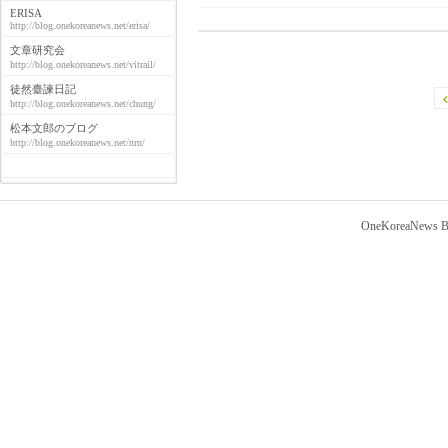
ERISA
http://blog.onekoreanews.net/erisa/
文章研究会
http://blog.onekoreanews.net/vitrail/
徒然臺諫日記
http://blog.onekoreanews.net/chung/
松本文郎のブログ
http://blog.onekoreanews.net/nrn/
OneKoreaNews Bl