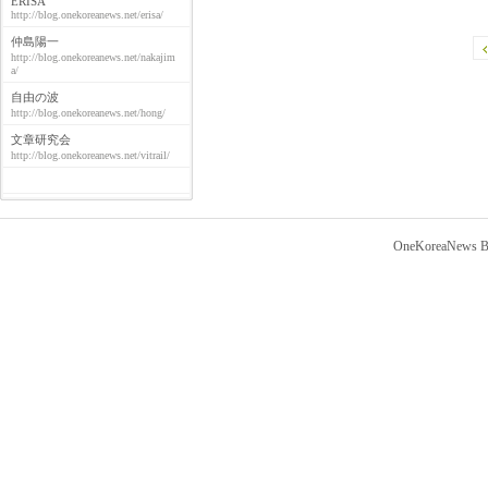
ERISA
http://blog.onekoreanews.net/erisa/
仲島陽一
http://blog.onekoreanews.net/nakajim
a/
自由の波
http://blog.onekoreanews.net/hong/
文章研究会
http://blog.onekoreanews.net/vitrail/
OneKoreaNews Bl