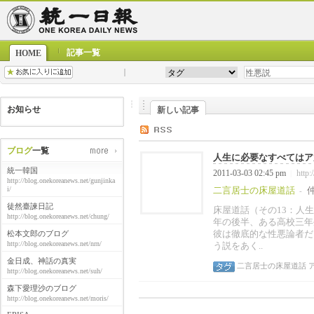
記事一覧
HOME
お知らせ
新しい記事
ブログ
一覧
人生に必要なすべてはア太
統一韓国
2011-03-03 02:45 pm
http:
|
http://blog.onekoreanews.net/gunjinka
i/
二言居士の床屋道話
-
徒然臺諫日記
床屋道話（その13：人
http://blog.onekoreanews.net/chung/
年の後半、ある高校三年
彼は徹底的な性悪論者だ
松本文郎のブログ
http://blog.onekoreanews.net/nrn/
う説をあく..
金日成、神話の真実
二言居士の床屋道話
http://blog.onekoreanews.net/suh/
森下愛理沙のブログ
http://blog.onekoreanews.net/moris/