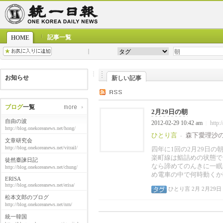
記事一覧
HOME
お知らせ
新しい記事
ブログ
一覧
2月29日の朝
自由の波
2012-02-29 10:42 am
http:
|
http://blog.onekoreanews.net/hong/
ひとり言
森下愛理沙
-
文章研究会
http://blog.onekoreanews.net/vitrail/
四年に1回の2月29日
楽町線は鮨詰めの状態で
徒然臺諫日記
なら諦めてのんきに一眠
http://blog.onekoreanews.net/chung/
め電車の中で何時動くか
ERISA
http://blog.onekoreanews.net/erisa/
ひとり言
2月
2月29日
松本文郎のブログ
http://blog.onekoreanews.net/nrn/
統一韓国