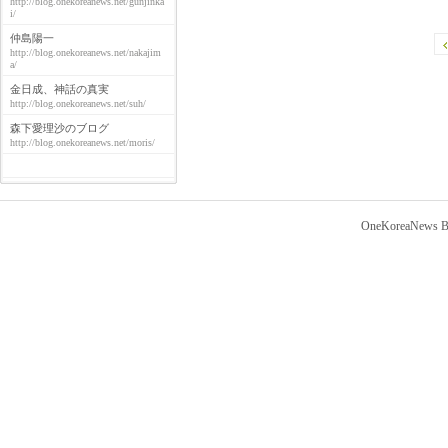
http://blog.onekoreanews.net/gunjinka
i/
仲島陽一
http://blog.onekoreanews.net/nakajim
a/
金日成、神話の真実
http://blog.onekoreanews.net/suh/
森下愛理沙のブログ
http://blog.onekoreanews.net/moris/
OneKoreaNews Bl