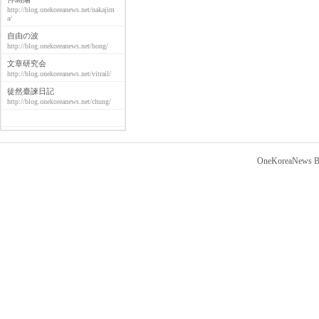
http://blog.onekoreanews.net/nakajim
a/
自由の波
http://blog.onekoreanews.net/hong/
文章研究会
http://blog.onekoreanews.net/vitrail/
徒然臺諫日記
http://blog.onekoreanews.net/chung/
OneKoreaNews Bl