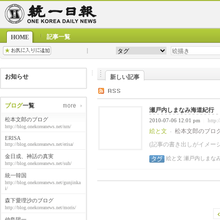
記事一覧
HOME
お知らせ
新しい記事
ブログ
一覧
瀬戸内しまなみ海道紀行 20
松本文郎のブログ
2010-07-06 12:01 pm
http:
|
http://blog.onekoreanews.net/nrn/
絵と文
松本文郎のブロ
-
ERISA
(記事の書き出しがイメー
http://blog.onekoreanews.net/erisa/
金日成、神話の真実
絵と文
瀬戸内しまな
http://blog.onekoreanews.net/suh/
統一韓国
http://blog.onekoreanews.net/gunjinka
i/
森下愛理沙のブログ
http://blog.onekoreanews.net/moris/
仲島陽一