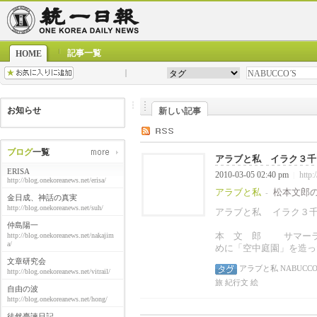
記事一覧
HOME
お知らせ
新しい記事
ブログ
一覧
アラブと私 イラク３千キ
ERISA
2010-03-05 02:40 pm
http:
|
http://blog.onekoreanews.net/erisa/
アラブと私
松本文郎
-
金日成、神話の真実
http://blog.onekoreanews.net/suh/
アラブと私
イラク３
仲島陽一
本 文 郎 サマーラ
http://blog.onekoreanews.net/nakajim
a/
めに「空中庭園」を造っ
文章研究会
アラブと私
NABUCCO´
http://blog.onekoreanews.net/vitrail/
旅
紀行文
絵
自由の波
http://blog.onekoreanews.net/hong/
徒然臺諫日記