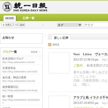
記事一覧
HOME
お知らせ
新しい記事
ブログ
一覧
Voce Lirica ヴォーカ
松本文郎のブログ
2013-07-21 09:24 pm
http:
|
http://blog.onekoreanews.net/nrn/
ご案内
松本文郎のブ
-
文章研究会
http://blog.onekoreanews.net/vitrail/
暑中お見舞い申しあげま
ごしでしょうか
金日成、神話の真実
日録」の最新原稿）の
http://blog.onekoreanews.net/suh/
は、《唄い..
徒然臺諫日記
http://blog.onekoreanews.net/chung/
統一韓国
アラブと私 イラク３千キロ
http://blog.onekoreanews.net/gunjinka
i/
2013-07-10 09:01 pm
http:
|