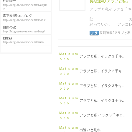
仲島陽一
長期連載｢アラブと私」
http://blog.onekoreanews.net/nakajim
a/
アラブと私イラク３千キ
松
森下愛理沙のブログ
郎 ガレージの店
http://blog.onekoreanews.net/moris/
経っていた。 アレコレ
自由の波
http://blog.onekoreanews.net/hong/
長期連載｢アラブと私
ERISA
http://blog.onekoreanews.net/erisa/
Ｍaｔｓｕｍ
アラブと私、イラク３千キ..
ｏｔｏ
Ｍaｔｓｕｍ
アラブと私、イラク３千キ..
ｏｔｏ
Ｍaｔｓｕｍ
アラブと私、イラク３千キ..
ｏｔｏ
Ｍaｔｓｕｍ
アラブと私、イラク３千キ..
ｏｔｏ
Ｍaｔｓｕｍ
アラブと私 イラク３千キロ..
ｏｔｏ
Ｍaｔｓｕｍ
出逢いと別れ