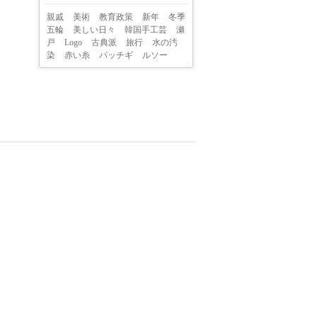
親戚
美術
教育政策
新年
冬季
五輪
美しい日々
韓国手工芸
瀬
戸
Logo
古典派
旅行
水の汚
染
赤い糸
パッチギ
ルソー