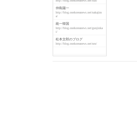
http://blog.onekoreanews.net/suh/
仲島陽一
http://blog.onekoreanews.net/nakajim
a/
統一韓国
http://blog.onekoreanews.net/gunjinka
i/
松本文郎のブログ
http://blog.onekoreanews.net/nrn/