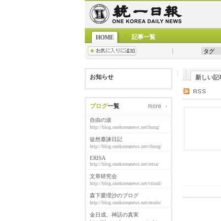
記事一覧
HOME
お知らせ
新しい記
ブログ
一覧
自由の波
http://blog.onekoreanews.net/hong/
徒然臺諫日記
http://blog.onekoreanews.net/chung/
ERISA
http://blog.onekoreanews.net/erisa/
文章研究会
http://blog.onekoreanews.net/vitrail/
森下愛理沙のブログ
http://blog.onekoreanews.net/moris/
金日成、神話の真実