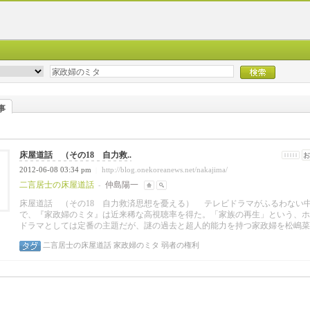
事
床屋道話 （その18 自力救..
2012-06-08 03:34 pm
http://blog.onekoreanews.net/nakajima/
|
二言居士の床屋道話
仲島陽一
-
床屋道話 （その18 自力救済思想を憂える）
テレビドラマがふるわない
で、『家政婦のミタ』は近来稀な高視聴率を得た。「家族の再生」という、ホ
ドラマとしては定番の主題だが、謎の過去と超人的能力を持つ家政婦を松嶋菜.
二言居士の床屋道話
家政婦のミタ
弱者の権利