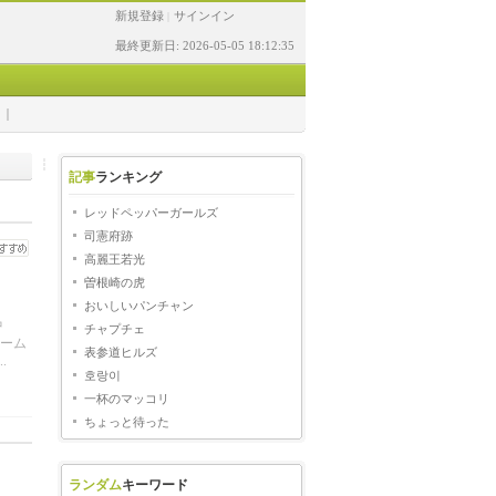
新規登録
サインイン
|
最終更新日: 2026-05-05 18:12:35
記事
ランキング
レッドペッパーガールズ
司憲府跡
高麗王若光
曽根崎の虎
おいしいパンチャン
中
チャプチェ
ーム
表参道ヒルズ
.
호랑이
一杯のマッコリ
ちょっと待った
ランダム
キーワード