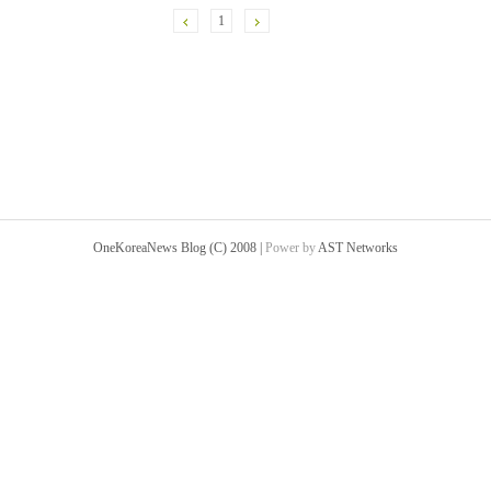
1
OneKoreaNews Blog (C) 2008 |
Power by
AST Networks