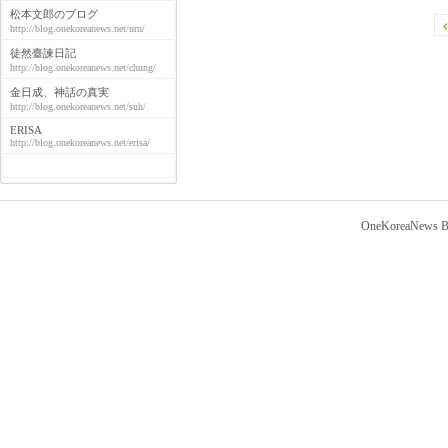
松本文郎のブログ
http://blog.onekoreanews.net/nrn/
徒然臺諫日記
http://blog.onekoreanews.net/chung/
金日成、神話の真実
http://blog.onekoreanews.net/suh/
ERISA
http://blog.onekoreanews.net/erisa/
OneKoreaNews Bl