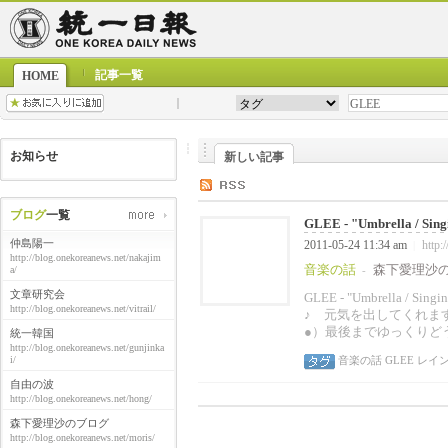
記事一覧
HOME
お知らせ
新しい記事
ブログ
一覧
GLEE - "Umbrella / Singi
仲島陽一
2011-05-24 11:34 am
http:
|
http://blog.onekoreanews.net/nakajim
音楽の話
森下愛理沙
a/
-
文章研究会
GLEE - "Umbrella / 
http://blog.onekoreanews.net/vitrail/
♪ 元気を出してくれま
●）最後までゆっくりど
統一韓国
http://blog.onekoreanews.net/gunjinka
i/
音楽の話
GLEE
レイ
自由の波
http://blog.onekoreanews.net/hong/
森下愛理沙のブログ
http://blog.onekoreanews.net/moris/