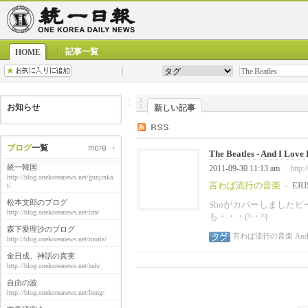
記事一覧
HOME
お知らせ
新しい記事
ブログ
一覧
The Beatles - And I Love 
統一韓国
2011-09-30 11:13 am
http:
|
http://blog.onekoreanews.net/gunjinka
言わば流行の音楽
ERI
i/
-
松本文郎のブログ
Shoがカバーしましたビート
http://blog.onekoreanews.net/nrn/
も・・・(^・^)
森下愛理沙のブログ
言わば流行の音楽
And 
http://blog.onekoreanews.net/moris/
金日成、神話の真実
http://blog.onekoreanews.net/suh/
自由の波
http://blog.onekoreanews.net/hong/