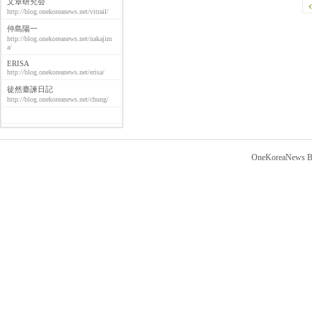
文章研究会
http://blog.onekoreanews.net/vitrail/
仲島陽一
http://blog.onekoreanews.net/nakajim
a/
ERISA
http://blog.onekoreanews.net/erisa/
徒然臺諫日記
http://blog.onekoreanews.net/chung/
OneKoreaNews Bl