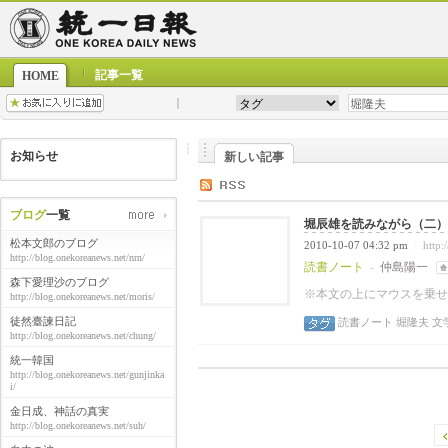
記事一覧
HOME
お知らせ
新しい記事
ブログ
一覧
堀辰雄を読みながら（二）
松本文郎のブログ
2010-10-07 04:32 pm
http:
|
http://blog.onekoreanews.net/nrn/
読書ノート
仲島陽一
-
森下愛理沙のブログ
※本文の上にマウスを乗せ
http://blog.onekoreanews.net/moris/
徒然臺諫日記
読書ノート
堀隆夫
文
http://blog.onekoreanews.net/chung/
統一韓国
http://blog.onekoreanews.net/gunjinka
i/
金日成、神話の真実
http://blog.onekoreanews.net/suh/