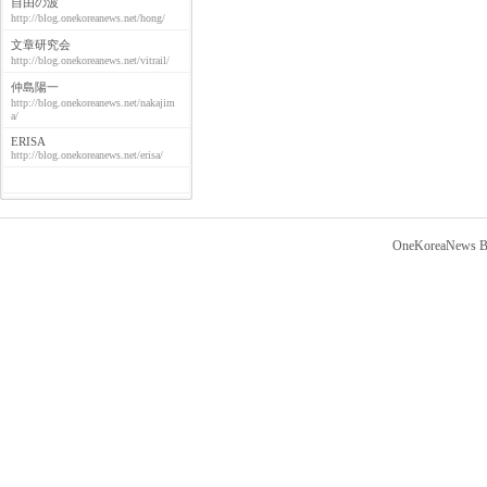
自由の波
http://blog.onekoreanews.net/hong/
文章研究会
http://blog.onekoreanews.net/vitrail/
仲島陽一
http://blog.onekoreanews.net/nakajim
a/
ERISA
http://blog.onekoreanews.net/erisa/
OneKoreaNews Bl