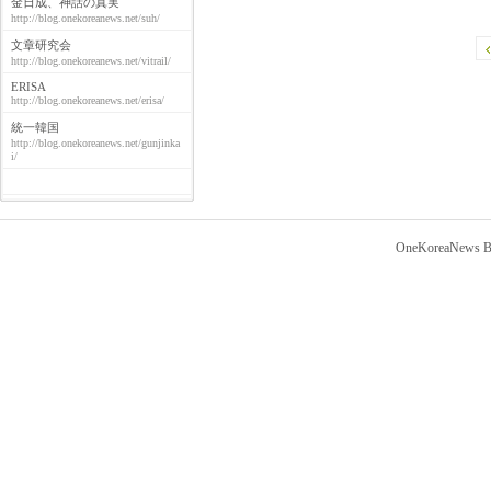
金日成、神話の真実
http://blog.onekoreanews.net/suh/
文章研究会
http://blog.onekoreanews.net/vitrail/
ERISA
http://blog.onekoreanews.net/erisa/
統一韓国
http://blog.onekoreanews.net/gunjinka
i/
OneKoreaNews Bl