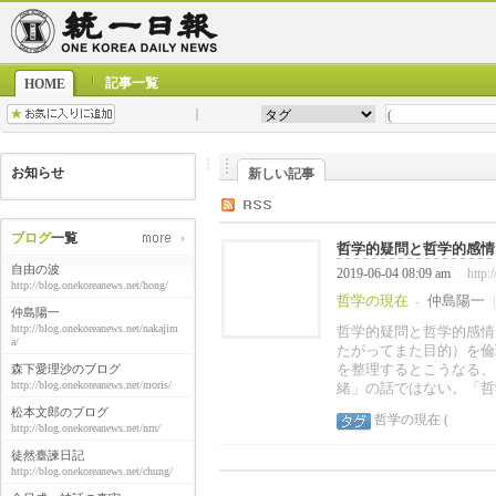
記事一覧
HOME
お知らせ
新しい記事
ブログ
一覧
哲学的疑問と哲学的感情
自由の波
2019-06-04 08:09 am
http:
|
http://blog.onekoreanews.net/hong/
哲学の現在
仲島陽一
-
仲島陽一
http://blog.onekoreanews.net/nakajim
哲学的疑問と哲学的感情
a/
たがってまた目的）を倫
を整理するとこうなる、
森下愛理沙のブログ
http://blog.onekoreanews.net/moris/
緒」の話ではない。「哲
松本文郎のブログ
哲学の現在
(
http://blog.onekoreanews.net/nrn/
徒然臺諫日記
http://blog.onekoreanews.net/chung/