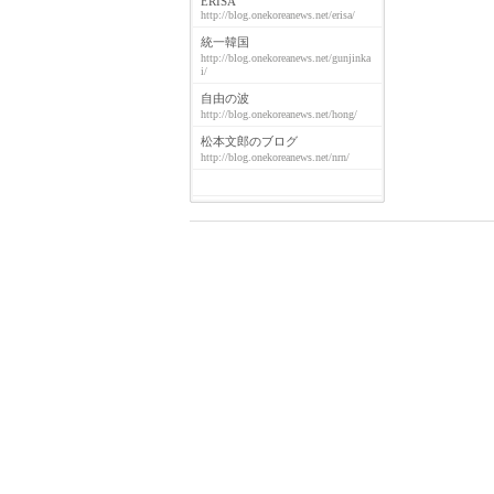
ERISA
http://blog.onekoreanews.net/erisa/
統一韓国
http://blog.onekoreanews.net/gunjinka
i/
自由の波
http://blog.onekoreanews.net/hong/
松本文郎のブログ
http://blog.onekoreanews.net/nrn/