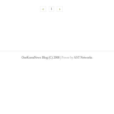
1
OneKoreaNews Blog (C) 2008 |
Power by
AST Networks