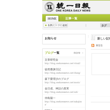
記事一覧
HOME
お知らせ
新しい記
ブログ
一覧
文章研究会
http://blog.onekoreanews.net/vitrail/
徒然臺諫日記
http://blog.onekoreanews.net/chung/
森下愛理沙のブログ
http://blog.onekoreanews.net/moris/
金日成、神話の真実
http://blog.onekoreanews.net/suh/
仲島陽一
http://blog.onekoreanews.net/nakajim
a/