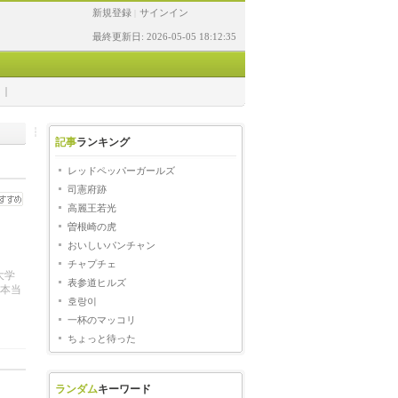
新規登録
サインイン
|
最終更新日: 2026-05-05 18:12:35
記事
ランキング
レッドペッパーガールズ
司憲府跡
高麗王若光
曽根崎の虎
おいしいパンチャン
チャプチェ
大学
表参道ヒルズ
本当
호랑이
一杯のマッコリ
ちょっと待った
ランダム
キーワード