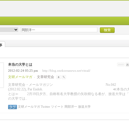
事
本当の大学とは
2012-02-24 05:25 pm
http://blog.onekoreanews.net/vitrail/
|
文研メールマガ
文章研究会
-
文章研究会・メールマガジン
No.042
(2012.02.22), Par Endoh. ≪本当の
とは≫ 2月19日夕方、自称有名大学教授の矢吹樹なる者が、放送大学は「
の大学では..
文研メールマガ
Twitter
ツイート
岡部洋一
放送大学