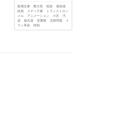
新潮文庫
鄭大世
戦前
堀辰雄
絵画
メディチ家
トランストロン
メル
アニメーション
小沢
汚
染
核兵器
安重根
北韓問題
イ
ラン革命
終戦