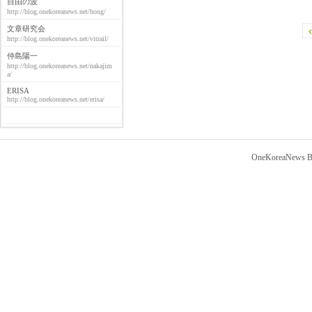
自由の波
http://blog.onekoreanews.net/hong/
文章研究会
http://blog.onekoreanews.net/vitrail/
仲島陽一
http://blog.onekoreanews.net/nakajim
a/
ERISA
http://blog.onekoreanews.net/erisa/
OneKoreaNews Bl