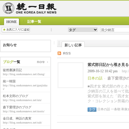
記事一覧
HOME
お知らせ
新しい記事
ブログ
一覧
紫式部日記から覗き見る一
徒然臺諫日記
2009-10-12 10:42 pm
http:
|
http://blog.onekoreanews.net/chung/
日本の話
森下愛理沙
-
統一韓国
http://blog.onekoreanews.net/gunjinka
■四才女 紫式部の作と
i/
少納言の三人を並べて批
紫式部を加えた「四才女
松本文郎のブログ
http://blog.onekoreanews.net/nrn/
ク・コレクション所蔵の
森下愛理沙のブログ
日本の話
一条朝
和泉
http://blog.onekoreanews.net/moris/
金日成、神話の真実
http://blog.onekoreanews.net/suh/