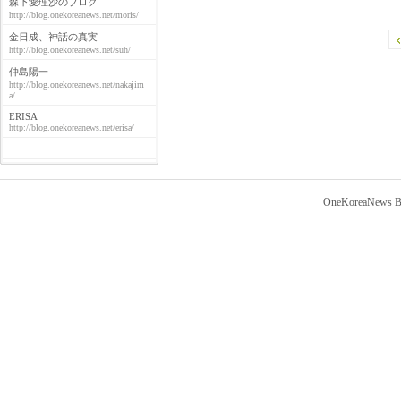
森下愛理沙のブログ
http://blog.onekoreanews.net/moris/
金日成、神話の真実
http://blog.onekoreanews.net/suh/
仲島陽一
http://blog.onekoreanews.net/nakajim
a/
ERISA
http://blog.onekoreanews.net/erisa/
OneKoreaNews Bl