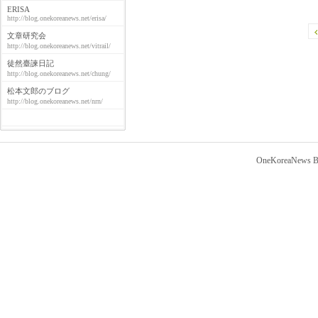
ERISA
http://blog.onekoreanews.net/erisa/
文章研究会
http://blog.onekoreanews.net/vitrail/
徒然臺諫日記
http://blog.onekoreanews.net/chung/
松本文郎のブログ
http://blog.onekoreanews.net/nrn/
OneKoreaNews Bl