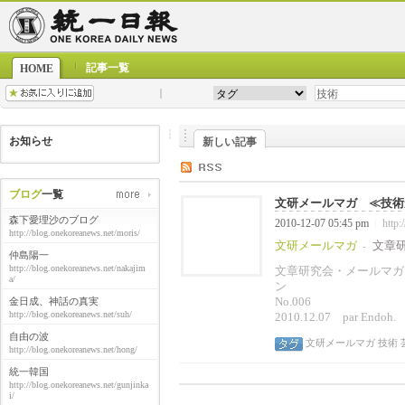
記事一覧
HOME
お知らせ
新しい記事
ブログ
一覧
文研メールマガ ≪技術か
森下愛理沙のブログ
2010-12-07 05:45 pm
http:
|
http://blog.onekoreanews.net/moris/
文研メールマガ
文章
-
仲島陽一
http://blog.onekoreanews.net/nakajim
文章研究会・メールマガ
a/
No.006
金日成、神話の真実
http://blog.onekoreanews.net/suh/
2010.12.07 par Endoh. ----
自由の波
文研メールマガ
技術
http://blog.onekoreanews.net/hong/
統一韓国
http://blog.onekoreanews.net/gunjinka
i/