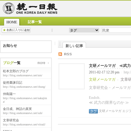
記事一覧
HOME
お知らせ
新しい記事
ブログ
一覧
文研メールマガ ≪武力の
松本文郎のブログ
2011-02-17 12:20 pm
http:
|
http://blog.onekoreanews.net/nrn/
文研メールマガ
文章
-
徒然臺諫日記
http://blog.onekoreanews.net/chung/
文章研究会・メ
2011
仲島陽一
Endoh. ----------------------
http://blog.onekoreanews.net/nakajim
a/
≪ 武力の限界なのか ≫
金日成、神話の真実
文研メールマガ
エジ
http://blog.onekoreanews.net/suh/
文章研究会
http://blog.onekoreanews.net/vitrail/