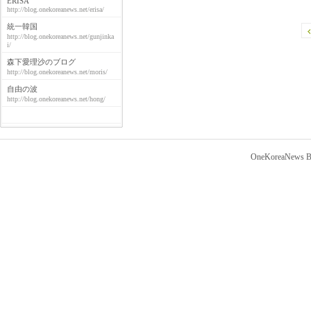
ERISA
http://blog.onekoreanews.net/erisa/
統一韓国
http://blog.onekoreanews.net/gunjinka
i/
森下愛理沙のブログ
http://blog.onekoreanews.net/moris/
自由の波
http://blog.onekoreanews.net/hong/
OneKoreaNews Bl