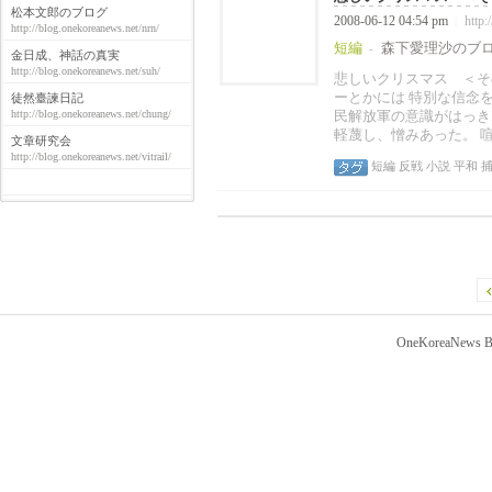
松本文郎のブログ
2008-06-12 04:54 pm
http:
|
http://blog.onekoreanews.net/nrn/
短編
森下愛理沙のブ
-
金日成、神話の真実
http://blog.onekoreanews.net/suh/
悲しいクリスマス ＜そ
ーとかには 特別な信念
徒然臺諫日記
http://blog.onekoreanews.net/chung/
民解放軍の意識がはっき
軽蔑し、憎みあった。 喧
文章研究会
http://blog.onekoreanews.net/vitrail/
短編
反戦
小説
平和
捕
OneKoreaNews Bl