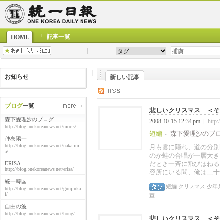
記事一覧
HOME
お知らせ
新しい記事
ブログ
一覧
悲しいクリスマス ＜その
森下愛理沙のブログ
2008-10-15 12:34 pm
http:
|
http://blog.onekoreanews.net/moris/
短編
森下愛理沙のブ
-
仲島陽一
http://blog.onekoreanews.net/nakajim
月も雲に隠れ、道の分別
a/
のか蛙の合唱が一層大き
ERISA
だとき一斉に飛びはねる
http://blog.onekoreanews.net/erisa/
容所にいる間、俺は二十
統一韓国
短編
クリスマス
少年
http://blog.onekoreanews.net/gunjinka
i/
軍
自由の波
http://blog.onekoreanews.net/hong/
悲しいクリスマス ＜その