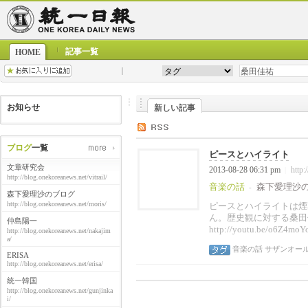
記事一覧
HOME
お知らせ
新しい記事
ブログ
一覧
ピースとハイライト
文章研究会
2013-08-28 06:31 pm
http:
|
http://blog.onekoreanews.net/vitrail/
音楽の話
森下愛理沙
-
森下愛理沙のブログ
http://blog.onekoreanews.net/moris/
ピースとハイライトは煙
ん。歴史観に対する桑田
仲島陽一
http://youtu.be/o6Z4moY
http://blog.onekoreanews.net/nakajim
a/
音楽の話
サザンオー
ERISA
http://blog.onekoreanews.net/erisa/
統一韓国
http://blog.onekoreanews.net/gunjinka
i/