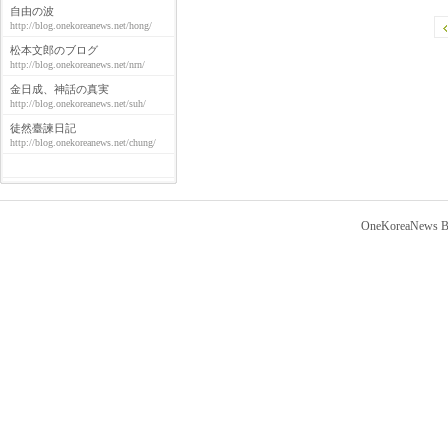
自由の波
http://blog.onekoreanews.net/hong/
松本文郎のブログ
http://blog.onekoreanews.net/nrn/
金日成、神話の真実
http://blog.onekoreanews.net/suh/
徒然臺諫日記
http://blog.onekoreanews.net/chung/
OneKoreaNews Bl