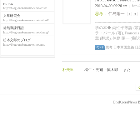
ERISA
2010-04-09 09:26 am
http:
|
http://blog.onekoreanews.net/erisa/
思考
仲島陽一
-
文章研究会
http://blog.onekoreanews.net/vitrail/
------------------------------
学の本◆ 両性平等論 (
徒然臺諫日記
http://blog.onekoreanews.net/chung/
ラ・バール (著), Francois 
章 (翻訳), 仲島 陽一 (翻訳)
松本文郎のブログ
http://blog.onekoreanews.net/nrn/
思考
日本軍国主義
日
朴美里
樗牛・莞爾・慎太郎 -また..
OneKoreaNews Bl