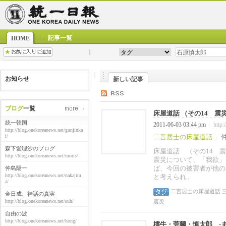
記事一覧
HOME
お知らせ
新しい記事
ブログ
一覧
床屋道話 （その14 震災
統一韓国
2011-06-03 03:44 pm
http:
|
http://blog.onekoreanews.net/gunjinka
i/
二言居士の床屋道話
-
森下愛理沙のブログ
床屋道話 （その14 
http://blog.onekoreanews.net/moris/
震災について、「我欲」
ば、今回の被害者が他の
仲島陽一
http://blog.onekoreanews.net/nakajim
と考えられ..
a/
二言居士の床屋道話
金日成、神話の真実
http://blog.onekoreanews.net/suh/
震災
自由の波
http://blog.onekoreanews.net/hong/
樗牛・莞爾・慎太郎 -また