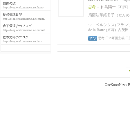
自由の波
思考
仲島陽一
-
http://blog.onekoreanews.net/hong/
徒然臺諫日記
扇面法華経冊子（せんめんほけきょうさっし
http://blog.onekoreanews.net/chung/
----------------------
ウニベルシタス) フランソワ・
森下愛理沙のブログ
de la Barre (原著), 古
http://blog.onekoreanews.net/moris/
松本文郎のブログ
思考
日本軍国主義
日
http://blog.onekoreanews.net/nrn/
OneKoreaNews Bl