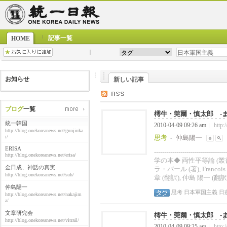
記事一覧
HOME
お知らせ
新しい記事
ブログ
一覧
樗牛・莞爾・慎太郎 -また
統一韓国
2010-04-09 09:26 am
http:
|
http://blog.onekoreanews.net/gunjinka
i/
思考
仲島陽一
-
ERISA
------------------------------
http://blog.onekoreanews.net/erisa/
学の本◆ 両性平等論 (
金日成、神話の真実
ラ・バール (著), Francois 
http://blog.onekoreanews.net/suh/
章 (翻訳), 仲島 陽一 (翻訳)
仲島陽一
思考
日本軍国主義
日
http://blog.onekoreanews.net/nakajim
a/
文章研究会
樗牛・莞爾・慎太郎 -また
http://blog.onekoreanews.net/vitrail/
2010-04-09 09:25 am
http:
|