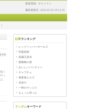
新規登録
サインイン
|
最終更新日: 2026-05-05 18:12:35
記事
ランキング
レッドペッパーガールズ
司憲府跡
高麗王若光
曽根崎の虎
おいしいパンチャン
編ミ
チャプチェ
年１
表参道ヒルズ
は、
호랑이
一杯のマッコリ
ちょっと待った
ランダム
キーワード