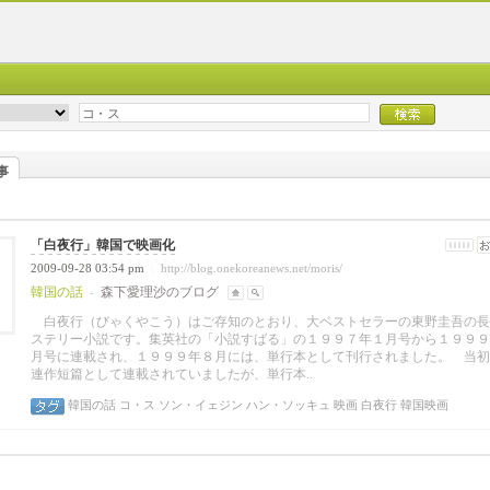
事
「白夜行」韓国で映画化
2009-09-28 03:54 pm
http://blog.onekoreanews.net/moris/
|
韓国の話
森下愛理沙のブログ
-
白夜行（びゃくやこう）はご存知のとおり、大ベストセラーの東野圭吾の長
ステリー小説です。集英社の「小説すばる」の１９９７年１月号から１９９９
月号に連載され、１９９９年８月には、単行本として刊行されました。 当初
連作短篇として連載されていましたが、単行本..
韓国の話
コ・ス
ソン・イェジン
ハン・ソッキュ
映画
白夜行
韓国映画