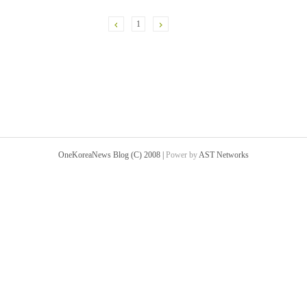
1
OneKoreaNews Blog (C) 2008 |
Power by
AST Networks