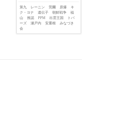
第九
レーニン
莞爾
原爆
キ
ク・ヨナ
遺伝子
朝鮮戦争
福
山
推認
PPM
出雲王国
トパ
ーズ
瀬戸内
安重根
みなづき
会