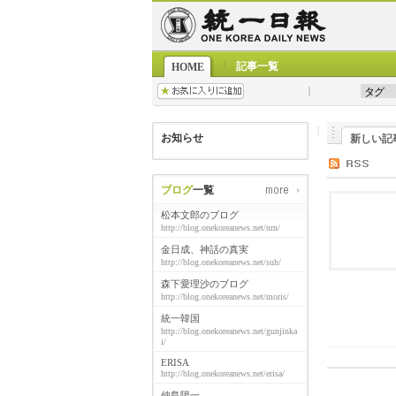
記事一覧
HOME
お知らせ
新しい記
ブログ
一覧
松本文郎のブログ
http://blog.onekoreanews.net/nrn/
金日成、神話の真実
http://blog.onekoreanews.net/suh/
森下愛理沙のブログ
http://blog.onekoreanews.net/moris/
統一韓国
http://blog.onekoreanews.net/gunjinka
i/
ERISA
http://blog.onekoreanews.net/erisa/
仲島陽一