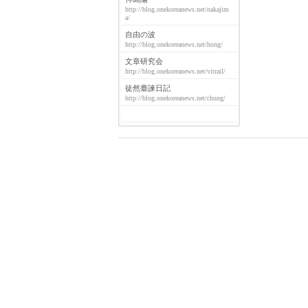
http://blog.onekoreanews.net/nakajim
a/
自由の波
http://blog.onekoreanews.net/hong/
文章研究会
http://blog.onekoreanews.net/vitrail/
徒然臺諫日記
http://blog.onekoreanews.net/chung/