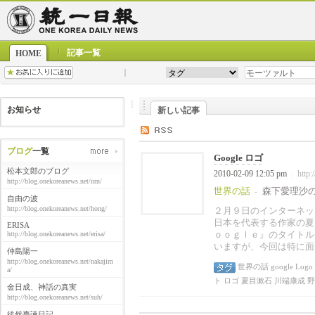
記事一覧
HOME
お知らせ
新しい記事
ブログ
一覧
Google ロゴ
松本文郎のブログ
2010-02-09 12:05 pm
http:
|
http://blog.onekoreanews.net/nrn/
世界の話
森下愛理沙
-
自由の波
http://blog.onekoreanews.net/hong/
２月９日のインターネッ
日本を代表する作家の夏
ERISA
ｏｏｇｌｅ』のタイトル
http://blog.onekoreanews.net/erisa/
いますが、今回は特に面
仲島陽一
http://blog.onekoreanews.net/nakajim
世界の話
google
Logo
a/
ト
ロゴ
夏目漱石
川端康成
野
金日成、神話の真実
http://blog.onekoreanews.net/suh/
徒然臺諫日記