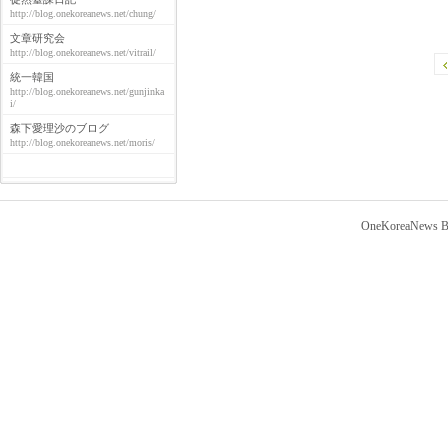
http://blog.onekoreanews.net/chung/
文章研究会
http://blog.onekoreanews.net/vitrail/
統一韓国
http://blog.onekoreanews.net/gunjinka
i/
森下愛理沙のブログ
http://blog.onekoreanews.net/moris/
OneKoreaNews Bl