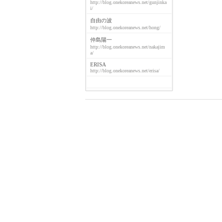
http://blog.onekoreanews.net/gunjinka
i/
自由の波
http://blog.onekoreanews.net/hong/
仲島陽一
http://blog.onekoreanews.net/nakajim
a/
ERISA
http://blog.onekoreanews.net/erisa/