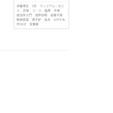
伊藤博文
5月
ウィリアム・モリ
ス
石塔
コ・ス
臨界
中東
政治学入門
混声合唱
金親子孫
映画音楽
原子炉
反共
LOVE &
PEACE
安重根