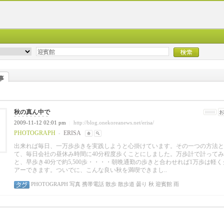
事
秋の真ん中で
2009-11-12 02:01 pm
http://blog.onekoreanews.net/erisa/
|
PHOTOGRAPH
ERISA
-
出来れば毎日、一万歩歩きを実践しようと心掛けています。その一つの方法と
て、毎日会社の昼休み時間に40分程度歩くことにしました。万歩計で計って
と、早歩き40分で約5,500歩・・・・朝晩通勤の歩きと合わせれば1万歩は軽く
アーできます。ついでに、こんな良い秋を満喫できまし..
PHOTOGRAPH
写真
携帯電話
散歩
散歩道
曇り
秋
迎賓館
雨