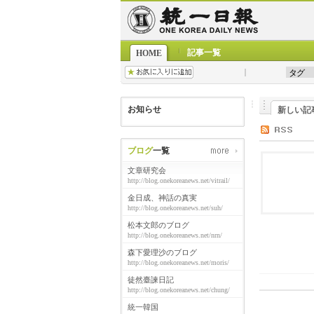
記事一覧
HOME
お知らせ
新しい記
ブログ
一覧
文章研究会
http://blog.onekoreanews.net/vitrail/
金日成、神話の真実
http://blog.onekoreanews.net/suh/
松本文郎のブログ
http://blog.onekoreanews.net/nrn/
森下愛理沙のブログ
http://blog.onekoreanews.net/moris/
徒然臺諫日記
http://blog.onekoreanews.net/chung/
統一韓国