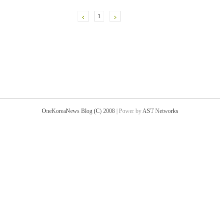
1
OneKoreaNews Blog (C) 2008 |
Power by
AST Networks