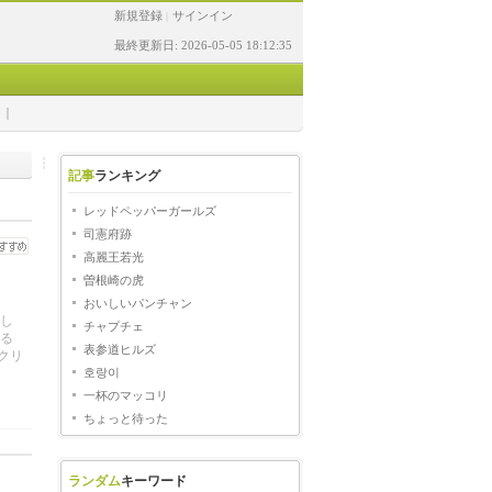
新規登録
サインイン
|
最終更新日: 2026-05-05 18:12:35
記事
ランキング
レッドペッパーガールズ
司憲府跡
高麗王若光
曽根崎の虎
おいしいパンチャン
し
チャプチェ
みる
表参道ヒルズ
クリ
호랑이
一杯のマッコリ
ちょっと待った
ランダム
キーワード