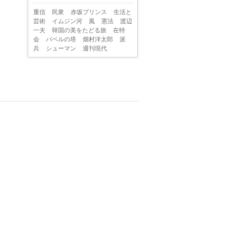
重信
民衆
赤坂プリンス
生活と
芸術
イムジン河
風
憲法
渡辺
一夫
韓国の美をたどる旅
在特
会
バベルの塔
畑村洋太郎
派
兵
シューマン
週刊現代