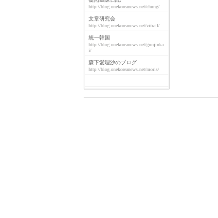
http://blog.onekoreanews.net/chung/
文章研究会
http://blog.onekoreanews.net/vitrail/
統一韓国
http://blog.onekoreanews.net/gunjinka
i/
森下愛理沙のブログ
http://blog.onekoreanews.net/moris/