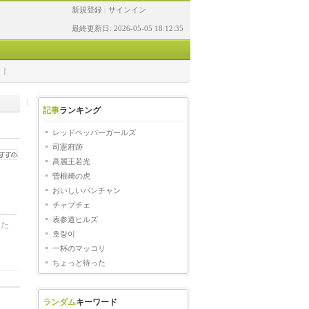
新規登録
サインイン
|
最終更新日: 2026-05-05 18:12:35
記事
ランキング
レッドペッパーガールズ
司憲府跡
高麗王若光
曽根崎の虎
おいしいパンチャン
チャプチェ
---
表参道ヒルズ
まった
호랑이
一杯のマッコリ
ちょっと待った
ランダム
キーワード