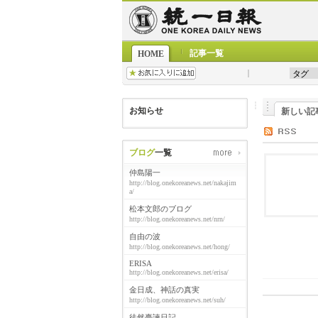
記事一覧
HOME
お知らせ
新しい記
ブログ
一覧
仲島陽一
http://blog.onekoreanews.net/nakajim
a/
松本文郎のブログ
http://blog.onekoreanews.net/nrn/
自由の波
http://blog.onekoreanews.net/hong/
ERISA
http://blog.onekoreanews.net/erisa/
金日成、神話の真実
http://blog.onekoreanews.net/suh/
徒然臺諫日記