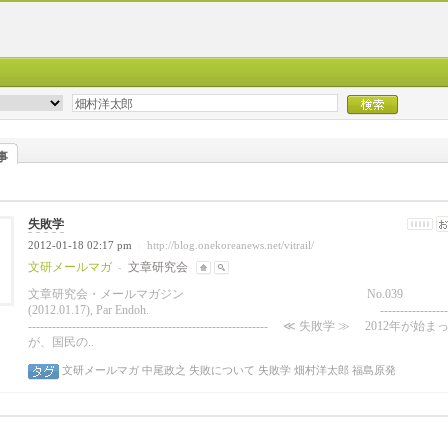
事
失敗学
2012-01-18 02:17 pm
http://blog.onekoreanews.net/vitrail/
|
文研メールマガ
文章研究会
-
文章研究会・メールマガジン
No.039
(2012.01.17), Par Endoh. --------------------
------------------------------------------------------------ ≪ 失敗学 ≫ 2012年が始
が、国民の..
文研メールマガ
中尾政之
失敗について
失敗学
畑村洋太郎
福島原発