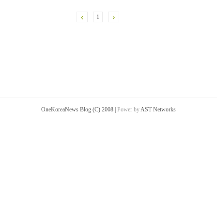
1
OneKoreaNews Blog (C) 2008 |
Power by
AST Networks