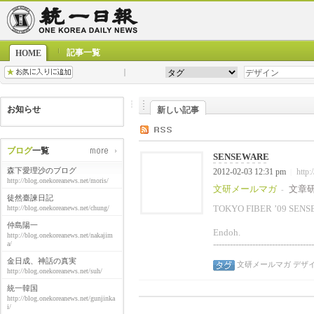
記事一覧
HOME
お知らせ
新しい記事
ブログ
一覧
SENSEWARE
森下愛理沙のブログ
2012-02-03 12:31 pm
http:
|
http://blog.onekoreanews.net/moris/
文研メールマガ
文章
-
徒然臺諫日記
TOKYO FIBER ’09 SEN
http://blog.onekoreanews.net/chung/
No.040 (20
仲島陽一
Endoh. -------
http://blog.onekoreanews.net/nakajim
-------------------------
a/
金日成、神話の真実
文研メールマガ
デザ
http://blog.onekoreanews.net/suh/
統一韓国
http://blog.onekoreanews.net/gunjinka
i/