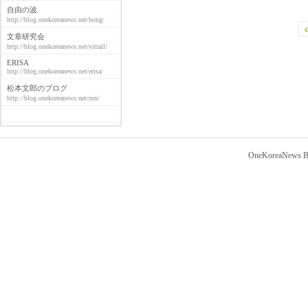
自由の波
http://blog.onekoreanews.net/hong/
文章研究会
http://blog.onekoreanews.net/vitrail/
ERISA
http://blog.onekoreanews.net/erisa/
松本文郎のブログ
http://blog.onekoreanews.net/nrn/
OneKoreaNews Bl