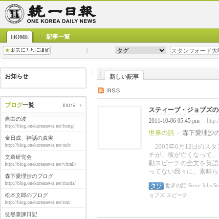
記事一覧
HOME
お知らせ
新しい記事
ブログ
一覧
スティーブ・ジョブズの生
自由の波
2011-10-06 05:45 pm
http:
|
http://blog.onekoreanews.net/hong/
世界の話
森下愛理沙
-
金日成、神話の真実
http://blog.onekoreanews.net/suh/
2005年6月12日のスタン
チが、彼が亡くなって、
文章研究会
動スピーチの全文を英語
http://blog.onekoreanews.net/vitrail/
ってない我々に、素晴ら
森下愛理沙のブログ
http://blog.onekoreanews.net/moris/
世界の話
Steve Jobs
Ste
松本文郎のブログ
ョブズ
スピーチ
http://blog.onekoreanews.net/nrn/
徒然臺諫日記