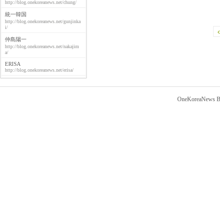
http://blog.onekoreanews.net/chung/
統一韓国
http://blog.onekoreanews.net/gunjinka
i/
仲島陽一
http://blog.onekoreanews.net/nakajim
a/
ERISA
http://blog.onekoreanews.net/erisa/
OneKoreaNews Bl