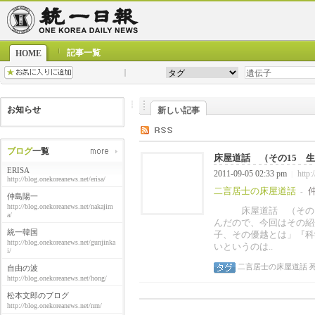
記事一覧
HOME
お知らせ
新しい記事
ブログ
一覧
床屋道話 （その15 生き
ERISA
2011-09-05 02:33 pm
http:
|
http://blog.onekoreanews.net/erisa/
二言居士の床屋道話
-
仲島陽一
http://blog.onekoreanews.net/nakajim
床屋道話 （その15
a/
んだので、今回はその紹
統一韓国
子、その優越とは」『科学
http://blog.onekoreanews.net/gunjinka
いというのは..
i/
二言居士の床屋道話
自由の波
http://blog.onekoreanews.net/hong/
松本文郎のブログ
http://blog.onekoreanews.net/nrn/