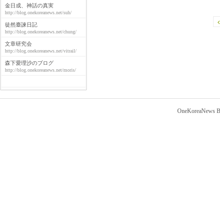
金日成、神話の真実
http://blog.onekoreanews.net/suh/
徒然臺諫日記
http://blog.onekoreanews.net/chung/
文章研究会
http://blog.onekoreanews.net/vitrail/
森下愛理沙のブログ
http://blog.onekoreanews.net/moris/
OneKoreaNews Bl