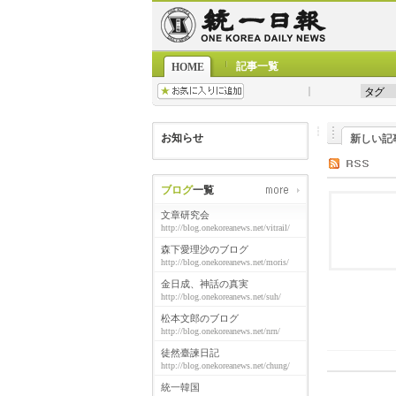
記事一覧
HOME
お知らせ
新しい記
ブログ
一覧
文章研究会
http://blog.onekoreanews.net/vitrail/
森下愛理沙のブログ
http://blog.onekoreanews.net/moris/
金日成、神話の真実
http://blog.onekoreanews.net/suh/
松本文郎のブログ
http://blog.onekoreanews.net/nrn/
徒然臺諫日記
http://blog.onekoreanews.net/chung/
統一韓国