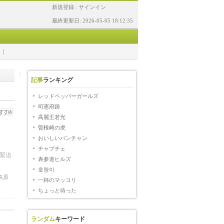
新規登録
サインイン
|
最終更新日: 2026-05-05 18:12:35
記事
ランキング
レッドペッパーガールズ
司憲府跡
高麗王若光
曽根崎の虎
おいしいパンチャン
）
チャプチェ
緊迫
表参道ヒルズ
호랑이
島原
一杯のマッコリ
ちょっと待った
ランダム
キーワード