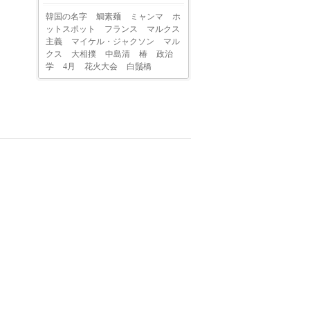
韓国の名字
鯛素麺
ミャンマ
ホ
ットスポット
フランス
マルクス
主義
マイケル・ジャクソン
マル
クス
大相撲
中島清
椿
政治
学
4月
花火大会
白鬚橋