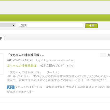
事
「文ちゃんの浦安残日録」..
2011-05-25 12:16 pm
http://blog.onekoreanews.net/nrn/
|
文ちゃんの浦安残日録
松本文郎のブログ
-
「文ちゃんの浦安残日録」 （Ⅰ―１７
2011年5月X日(X)
世界が見守る福島原発事故沈静化の行方が見究められない
状況で、菅政権打倒の政局化を画策する政治家がいるとは、実に情けないこ..
文ちゃんの浦安残日録
三陸海岸
再生構想
大震災
日本の復興
災害ゼロ都市
福
発事故
自然エネルギー