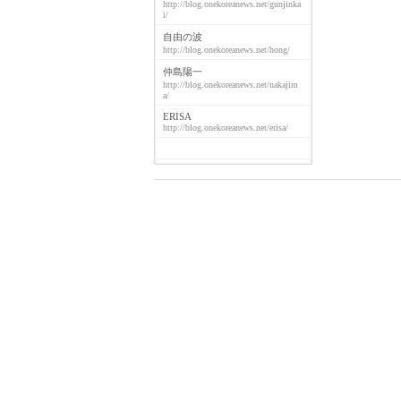
http://blog.onekoreanews.net/gunjinka
i/
自由の波
http://blog.onekoreanews.net/hong/
仲島陽一
http://blog.onekoreanews.net/nakajim
a/
ERISA
http://blog.onekoreanews.net/erisa/