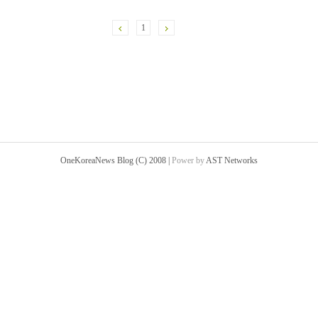
1
OneKoreaNews Blog (C) 2008 |
Power by
AST Networks