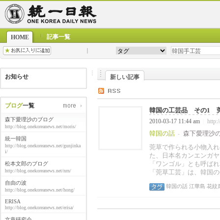
記事一覧
HOME
お知らせ
新しい記事
ブログ
一覧
韓国の工芸品 その1 莞
森下愛理沙のブログ
2010-03-17 11:44 am
http:
|
http://blog.onekoreanews.net/moris/
韓国の話
森下愛理沙
-
統一韓国
http://blog.onekoreanews.net/gunjinka
莞草で作られる小物入れ
i/
た、日本名カンエンガヤ
「ワンゴル」とも呼ばれ
松本文郎のブログ
http://blog.onekoreanews.net/nrn/
「莞草工芸」は、韓国の
自由の波
韓国の話
江華島
花紋
http://blog.onekoreanews.net/hong/
ERISA
http://blog.onekoreanews.net/erisa/
文章研究会