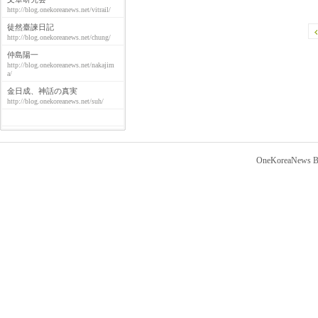
http://blog.onekoreanews.net/vitrail/
徒然臺諫日記
http://blog.onekoreanews.net/chung/
仲島陽一
http://blog.onekoreanews.net/nakajim
a/
金日成、神話の真実
http://blog.onekoreanews.net/suh/
OneKoreaNews Bl