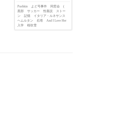
Pushkin
よど号事件
同窓会
(
黒部
サッカー
性善説
ストー
ン
記憶
イタリア・ルネサンス
ヘムルタン
石塔
And I Love Her
入学
桜吹雪