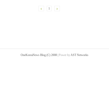
1
OneKoreaNews Blog (C) 2008 |
Power by
AST Networks