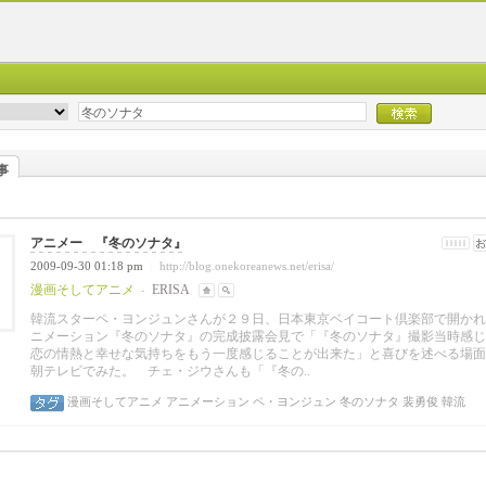
事
アニメー 『冬のソナタ』
2009-09-30 01:18 pm
http://blog.onekoreanews.net/erisa/
|
漫画そしてアニメ
ERISA
-
韓流スターペ・ヨンジュンさんが２９日、日本東京ベイコート倶楽部で開かれ
ニメーション『冬のソナタ』の完成披露会見で「『冬のソナタ』撮影当時感じ
恋の情熱と幸せな気持ちをもう一度感じることが出来た」と喜びを述べる場面
朝テレビでみた。 チェ・ジウさんも「『冬の..
漫画そしてアニメ
アニメーション
ペ・ヨンジュン
冬のソナタ
裴勇俊
韓流