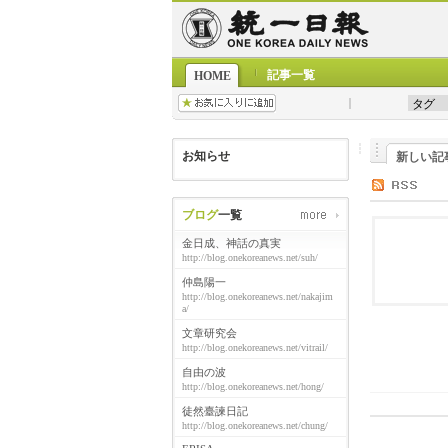
記事一覧
HOME
お知らせ
新しい記
ブログ
一覧
金日成、神話の真実
http://blog.onekoreanews.net/suh/
仲島陽一
http://blog.onekoreanews.net/nakajim
a/
文章研究会
http://blog.onekoreanews.net/vitrail/
自由の波
http://blog.onekoreanews.net/hong/
徒然臺諫日記
http://blog.onekoreanews.net/chung/