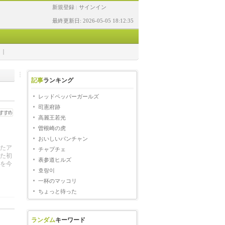
新規登録
サインイン
|
最終更新日: 2026-05-05 18:12:35
記事
ランキング
レッドペッパーガールズ
司憲府跡
高麗王若光
曽根崎の虎
おいしいパンチャン
たア
チャプチェ
た初
表参道ヒルズ
を今
호랑이
一杯のマッコリ
ちょっと待った
ランダム
キーワード