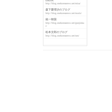
ERISA
http://blog.onekoreanews.net/erisa/
森下愛理沙のブログ
http://blog.onekoreanews.net/moris/
統一韓国
http://blog.onekoreanews.net/gunjinka
i/
松本文郎のブログ
http://blog.onekoreanews.net/nrn/