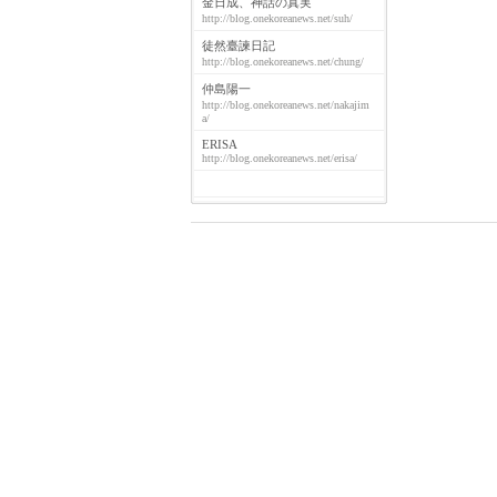
金日成、神話の真実
http://blog.onekoreanews.net/suh/
徒然臺諫日記
http://blog.onekoreanews.net/chung/
仲島陽一
http://blog.onekoreanews.net/nakajim
a/
ERISA
http://blog.onekoreanews.net/erisa/