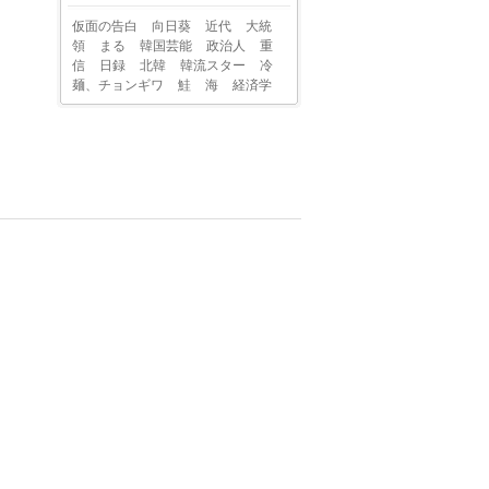
仮面の告白
向日葵
近代
大統
領
まる
韓国芸能
政治人
重
信
日録
北韓
韓流スター
冷
麺、チョンギワ
鮭
海
経済学