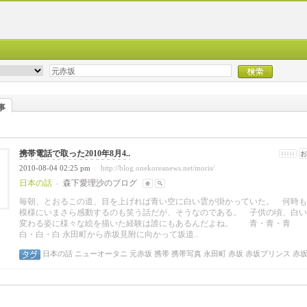
事
携帯電話で取った2010年8月4..
2010-08-04 02:25 pm
http://blog.onekoreanews.net/moris/
|
日本の話
森下愛理沙のブログ
-
毎朝、とおるこの道、目を上げれば青い空に白い雲が掛かっていた。 何時も
模様にいまさら感動するのも笑う話だが、そうなのである。 子供の頃、白い
変わる姿に様々な絵を描いた経験は誰にもあるんだよね。 青・青
白・白・白 永田町から赤坂見附に向かって坂道..
日本の話
ニューオータニ
元赤坂
携帯
携帯写真
永田町
赤坂
赤坂プリンス
赤坂