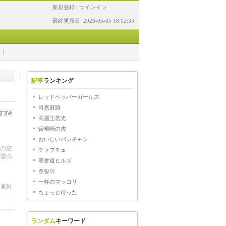
新規登録
サインイン
|
最終更新日: 2026-05-05 18:12:35
記事
ランキング
レッドペッパーガールズ
司憲府跡
高麗王若光
曽根崎の虎
おいしいパンチャン
の空
チャプチェ
雲の
表参道ヒルズ
・青
호랑이
一杯のマッコリ
見附
ちょっと待った
ランダム
キーワード