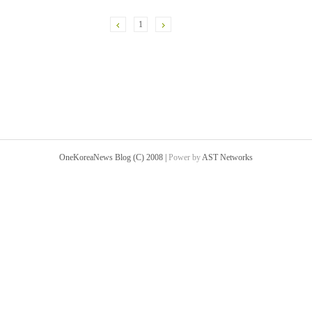
1
OneKoreaNews Blog (C) 2008 |
Power by
AST Networks