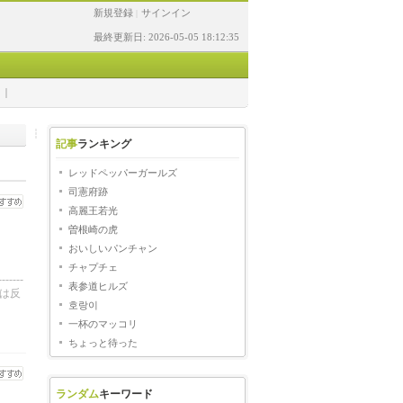
新規登録
サインイン
|
最終更新日: 2026-05-05 18:12:35
記事
ランキング
レッドペッパーガールズ
司憲府跡
高麗王若光
曽根崎の虎
おいしいパンチャン
チャプチェ
---
表参道ヒルズ
表選は反
호랑이
一杯のマッコリ
ちょっと待った
ランダム
キーワード