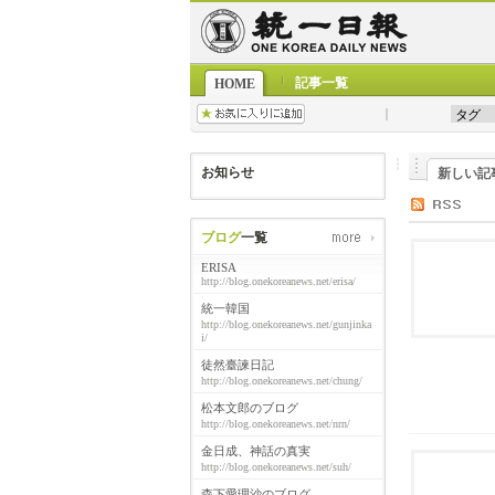
記事一覧
HOME
お知らせ
新しい記
ブログ
一覧
ERISA
http://blog.onekoreanews.net/erisa/
統一韓国
http://blog.onekoreanews.net/gunjinka
i/
徒然臺諫日記
http://blog.onekoreanews.net/chung/
松本文郎のブログ
http://blog.onekoreanews.net/nrn/
金日成、神話の真実
http://blog.onekoreanews.net/suh/
森下愛理沙のブログ