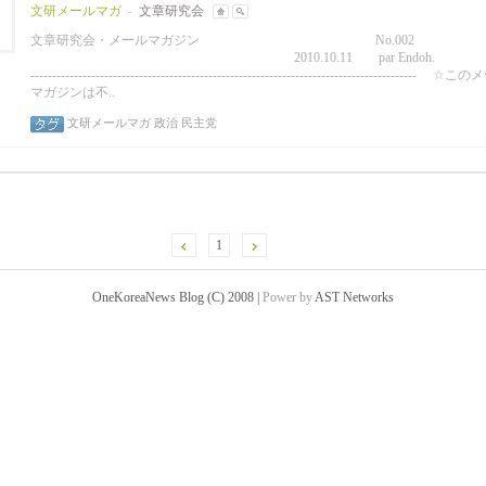
文研メールマガ
文章研究会
-
文章研究会・メールマガジン No.002
2010.10.11 par Endoh. 
----------------------------------------------------------------------------------------- ☆
マガジンは不..
文研メールマガ
政治
民主党
1
OneKoreaNews Blog (C) 2008 |
Power by
AST Networks