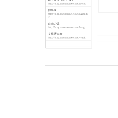
http://blog.onekoreanews.net/moris/
仲島陽一
http://blog.onekoreanews.net/nakajim
a/
自由の波
http://blog.onekoreanews.net/hong/
文章研究会
http://blog.onekoreanews.net/vitrail/