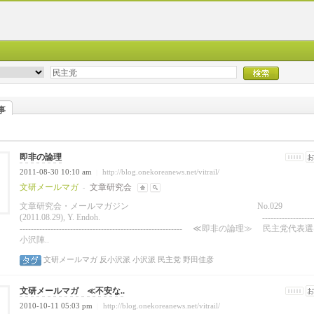
事
即非の論理
2011-08-30 10:10 am
http://blog.onekoreanews.net/vitrail/
|
文研メールマガ
文章研究会
-
文章研究会・メールマガジン
No.029
(2011.08.29), Y. Endoh. ----------------------
---------------------------------------------------------- ≪即非の論理≫ 民主党代
小沢陣..
文研メールマガ
反小沢派
小沢派
民主党
野田佳彦
文研メールマガ ≪不安な..
2010-10-11 05:03 pm
http://blog.onekoreanews.net/vitrail/
|