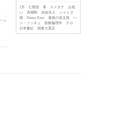
2月
仁階堂 孝
スメタナ
お祝
い
高畑勲
自由夫人
シャミズ
--
雨
Danny Kaye
最後の皇太孫
ハ
このメール
ン・ソッキュ
医療倫理学
テロ
日本書紀
関東大震災