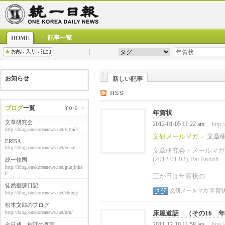
記事一覧
HOME
お知らせ
新しい記事
ブログ
一覧
年賀状
文章研究会
2012-01-05 11:22 am
http:
|
http://blog.onekoreanews.net/vitrail/
文研メールマガ
文章
-
ERISA
http://blog.onekoreanews.net/erisa/
文章研究会・メールマガ
(2012.01.03)
統一韓国
--------------------------
http://blog.onekoreanews.net/gunjinka
i/
三が日は年賀状の..
徒然臺諫日記
文研メールマガ
年賀
http://blog.onekoreanews.net/chung/
松本文郎のブログ
http://blog.onekoreanews.net/nrn/
床屋道話 （その16 年賀
2011-12-10 11:58 am
http:
金日成、神話の真実
|