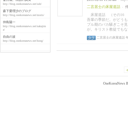
http://blog.onekoreanews.net/suh/
二言居士の床屋道話
-
森下愛理沙のブログ
床屋道話 （その16 
http://blog.onekoreanews.net/moris/
吾輩の季節だ。がどうも
仲島陽一
ブル期のバカ騒ぎこそ見
http://blog.onekoreanews.net/nakajim
が。キリスト教徒でもな
a/
自由の波
二言居士の床屋道話
http://blog.onekoreanews.net/hong/
OneKoreaNews Bl