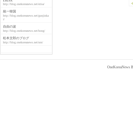
ERISA
http://blog.onekoreanews.net/erisa/
統一韓国
http://blog.onekoreanews.net/gunjinka
i/
自由の波
http://blog.onekoreanews.net/hong/
松本文郎のブログ
http://blog.onekoreanews.net/nrn/
OneKoreaNews Bl