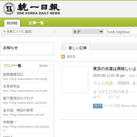
記事一覧
HOME
お知らせ
新しい記事
ブログ
一覧
東京の水道は美味しいよ～
徒然臺諫日記
2010-06-12 01:36 pm
http:
|
http://blog.onekoreanews.net/chung/
ペットの話
ERISA
-
文章研究会
http://blog.onekoreanews.net/vitrail/
まつげと口元の水玉・・・
か？ (^◇^) ↓↓↓ H
森下愛理沙のブログ
http://blog.onekoreanews.net/moris/
ペットの話
Harem
Sar
金日成、神話の真実
http://blog.onekoreanews.net/suh/
仲島陽一
http://blog.onekoreanews.net/nakajim
a/